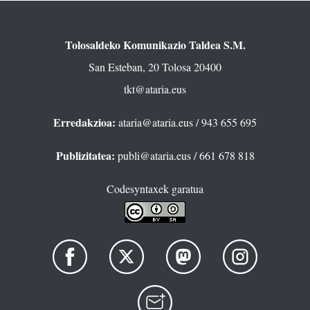
Tolosaldeko Komunikazio Taldea S.M.
San Esteban, 20 Tolosa 20400
tkt@ataria.eus
Erredakzioa:
ataria@ataria.eus
/ 943 655 695
Publizitatea:
publi@ataria.eus
/ 661 678 818
Codesyntaxek garatua