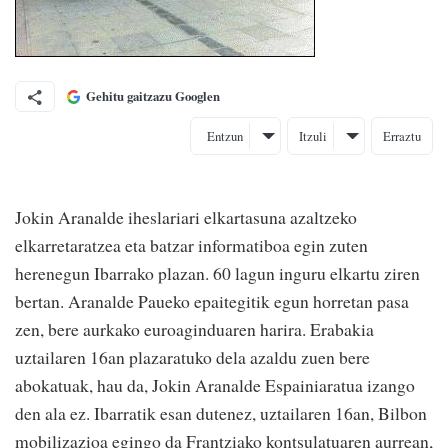
Gehitu gaitzazu Googlen
Entzun
Itzuli
Erraztu
Jokin Aranalde iheslariari elkartasuna azaltzeko
elkarretaratzea eta batzar informatiboa egin zuten
herenegun Ibarrako plazan. 60 lagun inguru elkartu ziren
bertan. Aranalde Paueko epaitegitik egun horretan pasa
zen, bere aurkako euroaginduaren harira. Erabakia
uztailaren 16an plazaratuko dela azaldu zuen bere
abokatuak, hau da, Jokin Aranalde Espainiaratua izango
den ala ez. Ibarratik esan dutenez, uztailaren 16an, Bilbon
mobilizazioa egingo da Frantziako kontsulatuaren aurrean,