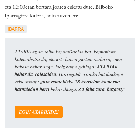
eta 12:00etan bertara joatea eskatu dute, Bilboko
Iparragirre kalera, hain zuzen ere.
IBARRA
ATARIA ez da soilik komunikabide bat: komunitate
baten ahotsa da, eta urte hauen guztien ondoren, zuen
babesa behar dugu, inoiz baino gehiago:
ATARIAk
behar du Tolosaldea
. Horregatik erronka bat daukagu
esku artean:
gure eskualdeko 28 herrietan hamarna
harpidedun berri
behar ditugu.
Zu falta zara, bazatoz?
EGIN ATARIKIDE!