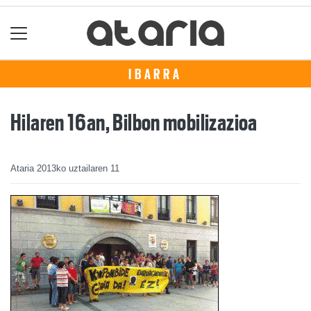
IBARRA
Hilaren 16an, Bilbon mobilizazioa
Ataria
2013ko uztailaren 11