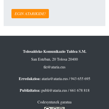
EGIN ATARIKIDE!
Tolosaldeko Komunikazio Taldea S.M.
San Esteban, 20 Tolosa 20400
tkt@ataria.eus
Erredakzioa:
ataria@ataria.eus
/ 943 655 695
Publizitatea:
publi@ataria.eus
/ 661 678 818
Codesyntaxek garatua