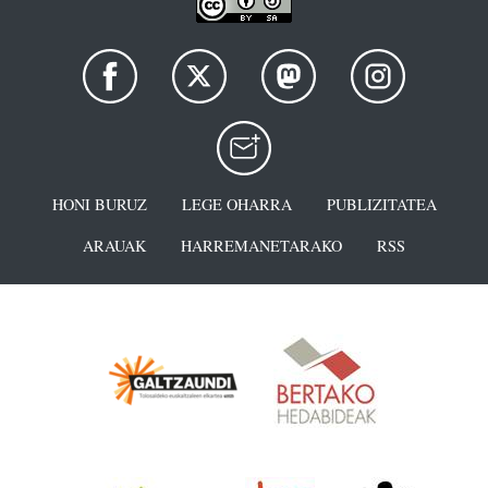
HONI BURUZ
LEGE OHARRA
PUBLIZITATEA
ARAUAK
HARREMANETARAKO
RSS