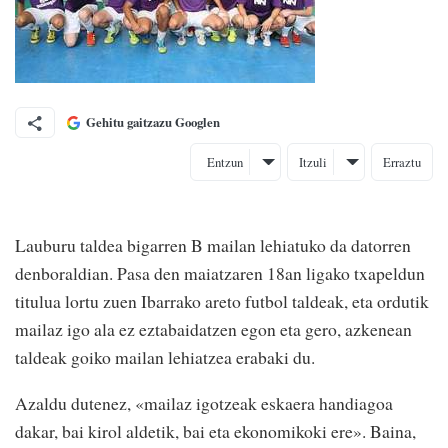
Gehitu gaitzazu Googlen
Entzun
Itzuli
Erraztu
Lauburu taldea bigarren B mailan lehiatuko da datorren
denboraldian. Pasa den maiatzaren 18an ligako txapeldun
titulua lortu zuen Ibarrako areto futbol taldeak, eta ordutik
mailaz igo ala ez eztabaidatzen egon eta gero, azkenean
taldeak goiko mailan lehiatzea erabaki du.
Azaldu dutenez, «mailaz igotzeak eskaera handiagoa
dakar, bai kirol aldetik, bai eta ekonomikoki ere». Baina,