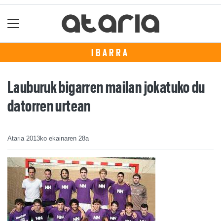
IBARRA
Lauburuk bigarren mailan jokatuko du
datorren urtean
Ataria
2013ko ekainaren 28a