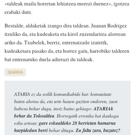
«taldeak maila horretan lehiatzea merezi duenez», igotzea
erabaki dute.
Bestalde, aldaketak izango dira taldean. Juanan Rodrigez
itzuliko da, eta kudeaketa eta kirol zuzendaritza alorrean
ariko da. Txubelek, berriz, entrenatzaile izatetik,
kudeaketara pasako da, eta horrez gain, harrobiko talderen
bat entrenatuko duela adierazi du taldeak.
IBARRA
ATARIA ez da soilik komunikabide bat: komunitate
baten ahotsa da, eta urte hauen guztien ondoren, zuen
babesa behar dugu, inoiz baino gehiago:
ATARIAk
behar du Tolosaldea
. Horregatik erronka bat daukagu
esku artean:
gure eskualdeko 28 herrietan hamarna
harpidedun berri
behar ditugu.
Zu falta zara, bazatoz?