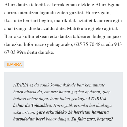
Alurr dantza taldetik eskerrak eman dizkiete Alurr Eguna
aurrera ateratzen lagundu zuten guztiei. Horrez gain,
ikasturte berriari begira, matrikulak uztailetik aurrera egin
ahal izango direla azaldu dute. Matrikula egiteko agiriak
Ibarrako kultur etxean edo dantza taldearen bulegoan jaso
daitezke. Informazio gehiagorako, 635 75 70 48ra edo 943
67 03 99ra deitu daiteke.
IBARRA
ATARIA ez da soilik komunikabide bat: komunitate
baten ahotsa da, eta urte hauen guztien ondoren, zuen
babesa behar dugu, inoiz baino gehiago:
ATARIAk
behar du Tolosaldea
. Horregatik erronka bat daukagu
esku artean:
gure eskualdeko 28 herrietan hamarna
harpidedun berri
behar ditugu.
Zu falta zara, bazatoz?