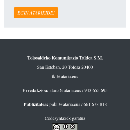
EGIN ATARIKIDE!
Tolosaldeko Komunikazio Taldea S.M.
San Esteban, 20 Tolosa 20400
tkt@ataria.eus
Erredakzioa:
ataria@ataria.eus
/ 943 655 695
Publizitatea:
publi@ataria.eus
/ 661 678 818
Codesyntaxek garatua