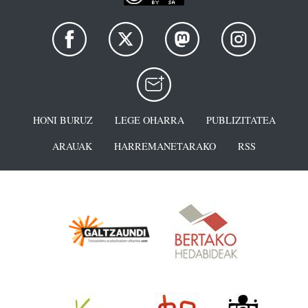
HONI BURUZ
LEGE OHARRA
PUBLIZITATEA
ARAUAK
HARREMANETARAKO
RSS