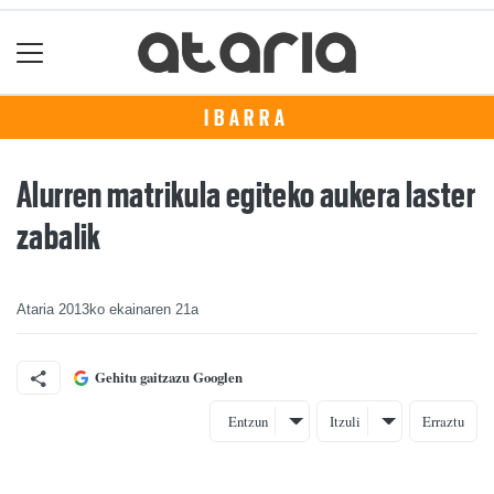
IBARRA
Alurren matrikula egiteko aukera laster
zabalik
Ataria
2013ko ekainaren 21a
Gehitu gaitzazu Googlen
Entzun
Itzuli
Erraztu