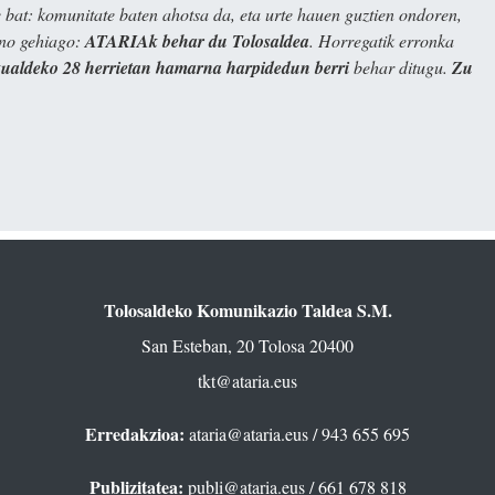
bat: komunitate baten ahotsa da, eta urte hauen guztien ondoren,
ino gehiago:
ATARIAk behar du Tolosaldea
. Horregatik erronka
kualdeko 28 herrietan hamarna harpidedun berri
behar ditugu.
Zu
Tolosaldeko Komunikazio Taldea S.M.
San Esteban, 20 Tolosa 20400
tkt@ataria.eus
Erredakzioa:
ataria@ataria.eus
/ 943 655 695
Publizitatea:
publi@ataria.eus
/ 661 678 818