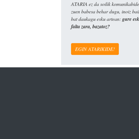
ATARIA ez da soilik komunikabide 
zuen babesa behar dugu, inoiz ba
bat daukagu esku artean:
gure es
falta zara, bazatoz?
EGIN ATARIKIDE!