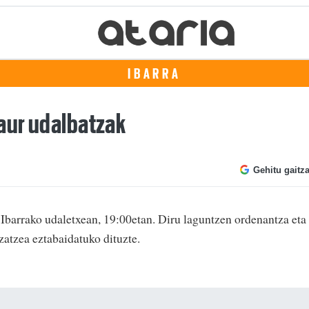
IBARRA
gaur udalbatzak
Gehitu gaitz
 Ibarrako udaletxean, 19:00etan. Diru laguntzen ordenantza eta
zatzea eztabaidatuko dituzte.