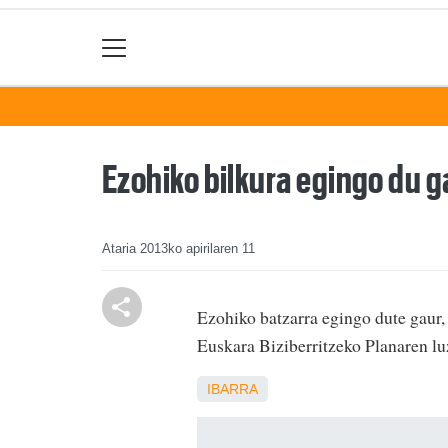
Ezohiko bilkura egingo du 
Ataria
2013ko apirilaren 11
Ezohiko batzarra egingo dute gaur,
Euskara Biziberritzeko Planaren lu
IBARRA