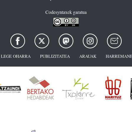
Codesyntaxek garatua
LEGE OHARRA
PUBLIZITATEA
ARAUAK
HARREMANE