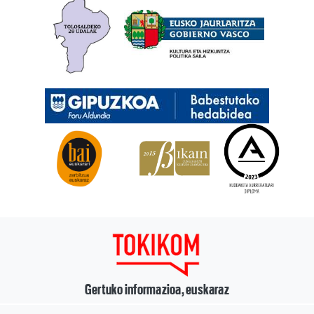
Gertuko informazioa, euskaraz