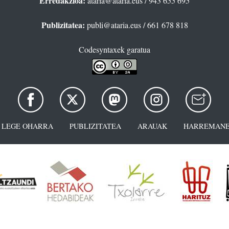
Erredakzioa:
ataria@ataria.eus
/ 943 655 695
Publizitatea:
publi@ataria.eus
/ 661 678 818
Codesyntaxek garatua
LEGE OHARRA
PUBLIZITATEA
ARAUAK
HARREMANE