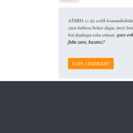
ATARIA ez da soilik komunikabide 
zuen babesa behar dugu, inoiz ba
bat daukagu esku artean:
gure es
falta zara, bazatoz?
EGIN ATARIKIDE!