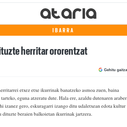
IBARRA
ituzte herritar ororentzat
Gehitu gaitz
rritarrei etxez etxe ikurrinak banatzeko asmoa zuen, baina
tarteko, eguna atzeratu dute. Hala ere, azaldu dutenaren araber
ahi izanez gero, eskuragarri izango ditu udaletxean edota kultur
 dituzte beraien balkoietan ikurrinak jartzera.