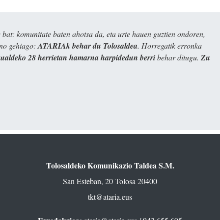
bat: komunitate baten ahotsa da, eta urte hauen guztien ondoren,
ino gehiago:
ATARIAk behar du Tolosaldea
. Horregatik erronka
kualdeko 28 herrietan hamarna harpidedun berri
behar ditugu.
Zu
Tolosaldeko Komunikazio Taldea S.M.
San Esteban, 20 Tolosa 20400
tkt@ataria.eus