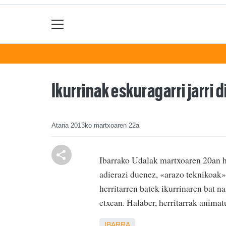
Ikurrinak eskuragarri jarri d
Ataria
2013ko martxoaren 22a
Ibarrako Udalak martxoaren 20an he
adierazi duenez, «arazo teknikoak» 
herritarren batek ikurrinaren bat n
etxean. Halaber, herritarrak animatu
IBARRA