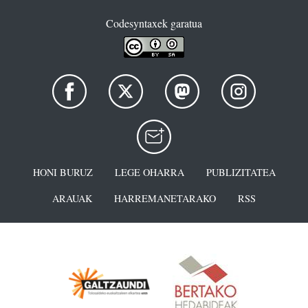
Codesyntaxek garatua
HONI BURUZ
LEGE OHARRA
PUBLIZITATEA
ARAUAK
HARREMANETARAKO
RSS