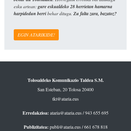
esku artean:
gure eskualdeko 28 herrietan hamarna
harpidedun berri
behar ditugu.
Zu falta zara, bazatoz?
EGIN ATARIKIDE!
Tolosaldeko Komunikazio Taldea S.M.
San Esteban, 20 Tolosa 20400
tkt@ataria.eus
Erredakzioa:
ataria@ataria.eus
/ 943 655 695
Publizitatea:
publi@ataria.eus
/ 661 678 818