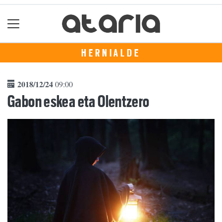
HERNIALDE
2018/12/24
09:00
Gabon eskea eta Olentzero