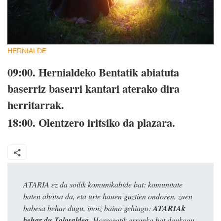
HERNIALDE
09:00. Hernialdeko Bentatik abiatuta
baserriz baserri kantari aterako dira
herritarrak.
18:00. Olentzero iritsiko da plazara.
ATARIA ez da soilik komunikabide bat: komunitate
baten ahotsa da, eta urte hauen guztien ondoren, zuen
babesa behar dugu, inoiz baino gehiago:
ATARIAk
behar du Tolosaldea
. Horregatik erronka bat daukagu