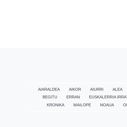
AIARALDEA
AIKOR
AIURRI
ALEA
BEGITU
ERRAN
EUSKALERRIA IRRA
KRONIKA
MAILOPE
NOAUA
O