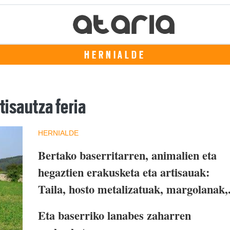
HERNIALDE
rtisautza feria
HERNIALDE
Bertako baserritarren, animalien eta
hegaztien erakusketa eta artisauak:
Taila, hosto metalizatuak, margolanak,.
Eta baserriko lanabes zaharren