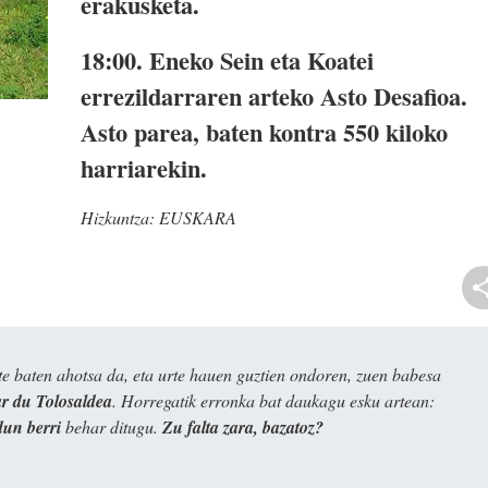
erakusketa.
18:00. Eneko Sein eta Koatei
errezildarraren arteko Asto Desafioa.
Asto parea, baten kontra 550 kiloko
harriarekin.
Hizkuntza:
EUSKARA
e baten ahotsa da, eta urte hauen guztien ondoren, zuen babesa
 du Tolosaldea
. Horregatik erronka bat daukagu esku artean:
dun berri
behar ditugu.
Zu falta zara, bazatoz?