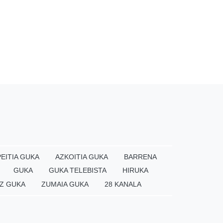
EITIA GUKA
AZKOITIA GUKA
BARRENA
GUKA
GUKA TELEBISTA
HIRUKA
Z GUKA
ZUMAIA GUKA
28 KANALA