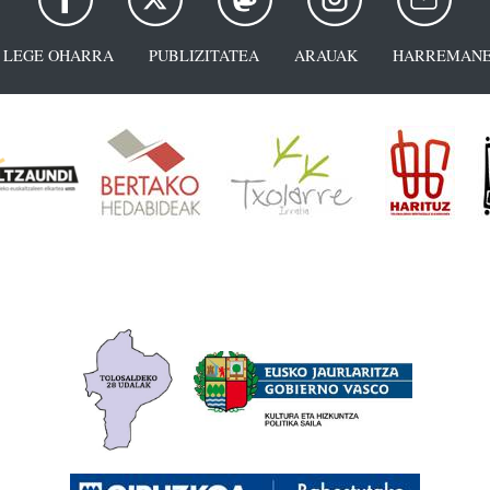
LEGE OHARRA
PUBLIZITATEA
ARAUAK
HARREMANE