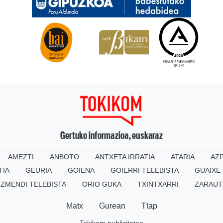
Gertuko informazioa, euskaraz
AMEZTI
ANBOTO
ANTXETA IRRATIA
ATARIA
AZP
TIA
GEURIA
GOIENA
GOIERRI TELEBISTA
GUAIXE
IZMENDI TELEBISTA
ORIO GUKA
TXINTXARRI
ZARAUT
Matx
Gurean
Ttap