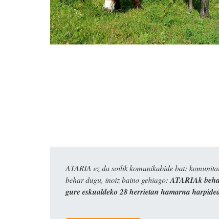
ATARIA ez da soilik komunikabide bat: komunitat
behar dugu, inoiz baino gehiago:
ATARIAk behar
gure eskualdeko 28 herrietan hamarna harpide