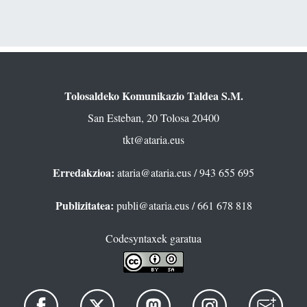
Tolosaldeko Komunikazio Taldea S.M.
San Esteban, 20 Tolosa 20400
tkt@ataria.eus
Erredakzioa:
ataria@ataria.eus
/ 943 655 695
Publizitatea:
publi@ataria.eus
/ 661 678 818
Codesyntaxek garatua