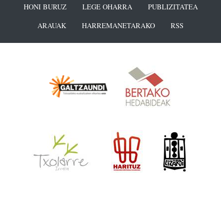
HONI BURUZ
LEGE OHARRA
PUBLIZITATEA
ARAUAK
HARREMANETARAKO
RSS