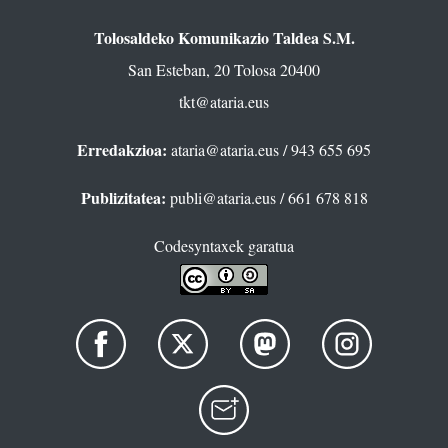
Tolosaldeko Komunikazio Taldea S.M.
San Esteban, 20 Tolosa 20400
tkt@ataria.eus
Erredakzioa:
ataria@ataria.eus
/ 943 655 695
Publizitatea:
publi@ataria.eus
/ 661 678 818
Codesyntaxek garatua