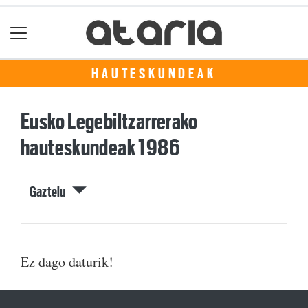
HAUTESKUNDEAK
Eusko Legebiltzarrerako
hauteskundeak 1986
Gaztelu
Ez dago daturik!