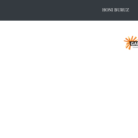
HONI BURUZ