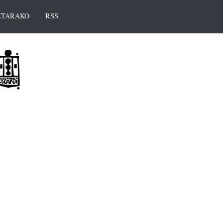
TARAKO
RSS