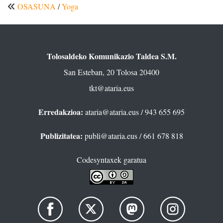
OSASUNA
/
Yoga
Tolosaldeko Komunikazio Taldea S.M.
San Esteban, 20 Tolosa 20400
tkt@ataria.eus
Erredakzioa:
ataria@ataria.eus
/ 943 655 695
Publizitatea:
publi@ataria.eus
/ 661 678 818
Codesyntaxek garatua