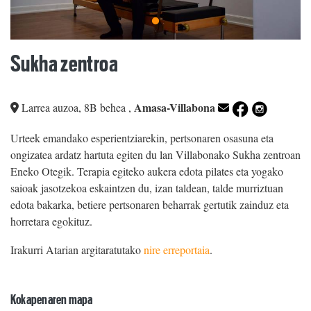
Sukha zentroa
Amasa-Villabona
Larrea auzoa, 8B behea
,
Urteek emandako esperientziarekin, pertsonaren osasuna eta
ongizatea ardatz hartuta egiten du lan Villabonako Sukha zentroan
Eneko Otegik. Terapia egiteko aukera edota pilates eta yogako
saioak jasotzekoa eskaintzen du, izan taldean, talde murriztuan
edota bakarka, betiere pertsonaren beharrak gertutik zainduz eta
horretara egokituz.
Irakurri Atarian argitaratutako
nire erreportaia
.
Kokapenaren mapa