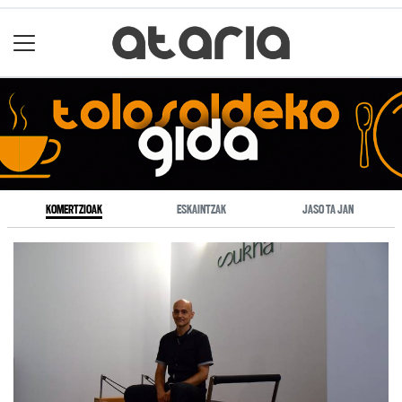
KOMERTZIOAK
ESKAINTZAK
JASO TA JAN