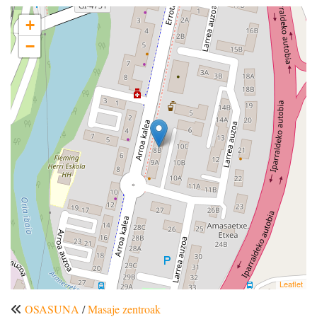
+
−
Leaflet
OSASUNA
/
Masaje zentroak