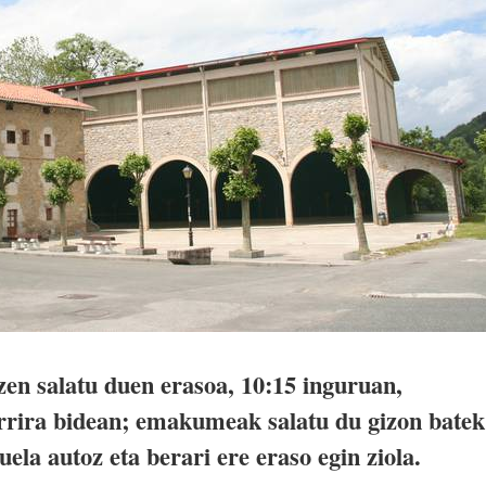
zen salatu duen erasoa, 10:15 inguruan,
rrira bidean; emakumeak salatu du gizon batek
ela autoz eta berari ere eraso egin ziola.