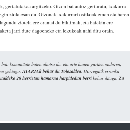
, gertatutakoa argitzeko. Gizon bat autoz gerturatu, txakurra
 egin ziola esan du. Gizonak txakurrari ostikoak eman eta haren
lagundu ziotela ere erantsi du biktimak, eta haiekin ere
aketa jarri dute dagoeneko eta lekukoak nahi ditu orain.
bat: komunitate baten ahotsa da, eta urte hauen guztien ondoren,
ino gehiago:
ATARIAk behar du Tolosaldea
. Horregatik erronka
kualdeko 28 herrietan hamarna harpidedun berri
behar ditugu.
Zu