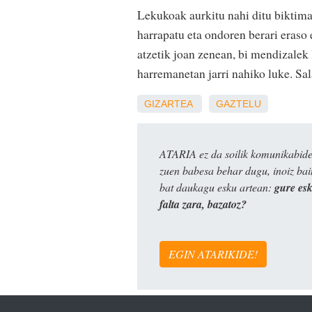
Lekukoak aurkitu nahi ditu biktimak
harrapatu eta ondoren berari eraso
atzetik joan zenean, bi mendizalek 
harremanetan jarri nahiko luke. Sal
GIZARTEA
GAZTELU
ATARIA ez da soilik komunikabide 
zuen babesa behar dugu, inoiz ba
bat daukagu esku artean:
gure es
falta zara, bazatoz?
EGIN ATARIKIDE!