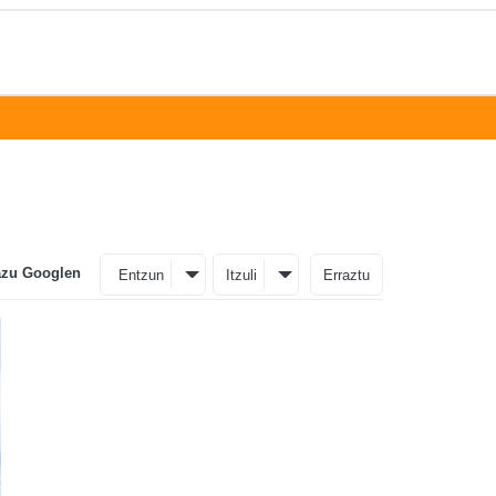
azu Googlen
Entzun
Itzuli
Erraztu