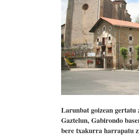
Larunbat goizean gertatu 
Gaztelun, Gabirondo base
bere txakurra harrapatu zu