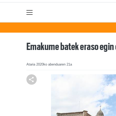
Emakume batek eraso egin d
Ataria
2020ko abenduaren 21a