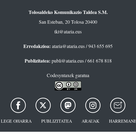
Tolosaldeko Komunikazio Taldea S.M.
San Esteban, 20 Tolosa 20400
tkt@ataria.eus
Erredakzioa:
ataria@ataria.eus
/ 943 655 695
Publizitatea:
publi@ataria.eus
/ 661 678 818
Codesyntaxek garatua
LEGE OHARRA
PUBLIZITATEA
ARAUAK
HARREMANE