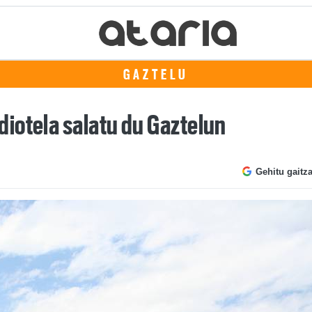
GAZTELU
iotela salatu du Gaztelun
Gehitu gaitz