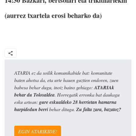
14:30 Bazkari, bertsolari eta trikitilariekin
(aurrez txartela erosi beharko da)
ATARIA ez da soilik komunikabide bat: komunitate
baten ahotsa da, eta urte hauen guztien ondoren, zuen
babesa behar dugu, inoiz baino gehiago:
ATARIAk
behar du Tolosaldea
. Horregatik erronka bat daukagu
esku artean:
gure eskualdeko 28 herrietan hamarna
harpidedun berri
behar ditugu.
Zu falta zara, bazatoz?
EGIN ATARIKIDE!