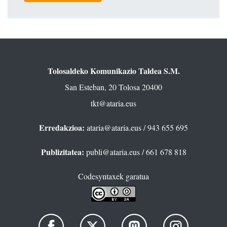
Tolosaldeko Komunikazio Taldea S.M.
San Esteban, 20 Tolosa 20400
tkt@ataria.eus
Erredakzioa:
ataria@ataria.eus
/ 943 655 695
Publizitatea:
publi@ataria.eus
/ 661 678 818
Codesyntaxek garatua