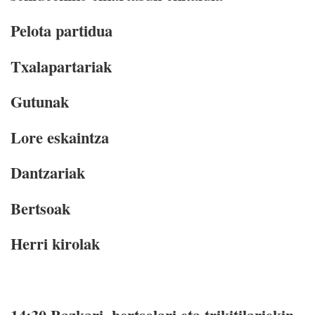
Pelota partidua
Txalapartariak
Gutunak
Lore eskaintza
Dantzariak
Bertsoak
Herri kirolak