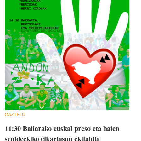
GAZTELU
11:30 Bailarako euskal preso eta haien
senideekiko elkartasun ekitaldia