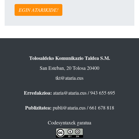
EGIN ATARIKIDE!
Tolosaldeko Komunikazio Taldea S.M.
San Esteban, 20 Tolosa 20400
tkt@ataria.eus
Erredakzioa:
ataria@ataria.eus
/ 943 655 695
Publizitatea:
publi@ataria.eus
/ 661 678 818
Codesyntaxek garatua