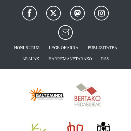
HONI BURUZ
LEGE OHARRA
PUBLIZITATEA
ARAUAK
HARREMANETARAKO
RSS