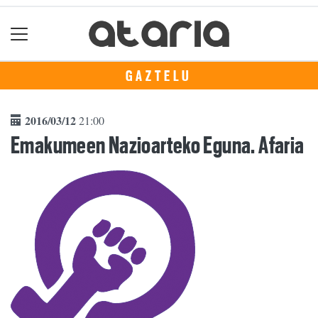
GAZTELU
2016/03/12
21:00
Emakumeen Nazioarteko Eguna. Afaria