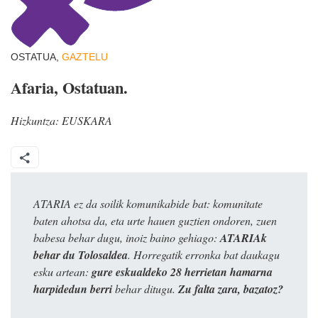
OSTATUA,
GAZTELU
Afaria, Ostatuan.
Hizkuntza:
EUSKARA
ATARIA ez da soilik komunikabide bat: komunitate
baten ahotsa da, eta urte hauen guztien ondoren, zuen
babesa behar dugu, inoiz baino gehiago:
ATARIAk
behar du Tolosaldea
. Horregatik erronka bat daukagu
esku artean:
gure eskualdeko 28 herrietan hamarna
harpidedun berri
behar ditugu.
Zu falta zara, bazatoz?