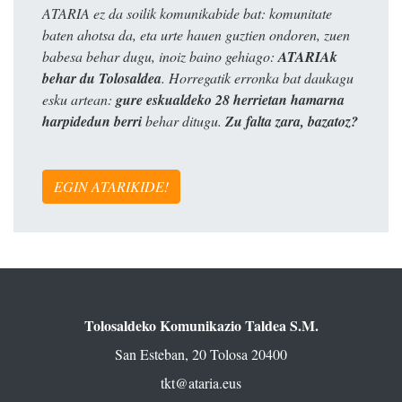
ATARIA ez da soilik komunikabide bat: komunitate
baten ahotsa da, eta urte hauen guztien ondoren, zuen
babesa behar dugu, inoiz baino gehiago:
ATARIAk
behar du Tolosaldea
. Horregatik erronka bat daukagu
esku artean:
gure eskualdeko 28 herrietan hamarna
harpidedun berri
behar ditugu.
Zu falta zara, bazatoz?
EGIN ATARIKIDE!
Tolosaldeko Komunikazio Taldea S.M.
San Esteban, 20 Tolosa 20400
tkt@ataria.eus