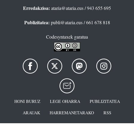
Erredakzioa:
ataria@ataria.eus
/ 943 655 695
Publizitatea:
publi@ataria.eus
/ 661 678 818
Codesyntaxek garatua
HONI BURUZ
LEGE OHARRA
PUBLIZITATEA
ARAUAK
HARREMANETARAKO
RSS