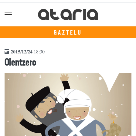
GAZTELU
2015/12/24
18:30
Olentzero