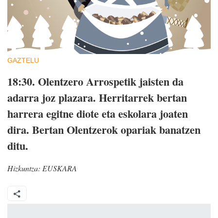
GAZTELU
18:30.
Olentzero Arrospetik jaisten da
adarra joz plazara. Herritarrek bertan
harrera egitne diote eta eskolara joaten
dira. Bertan Olentzerok opariak banatzen
ditu.
Hizkuntza:
EUSKARA