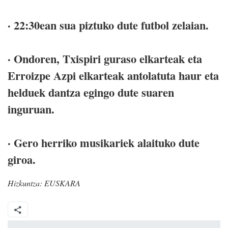
· 22:30ean sua piztuko dute futbol zelaian.
· Ondoren, Txispiri guraso elkarteak eta
Erroizpe Azpi elkarteak antolatuta haur eta
helduek dantza egingo dute suaren
inguruan.
· Gero herriko musikariek alaituko dute
giroa.
Hizkuntza:
EUSKARA