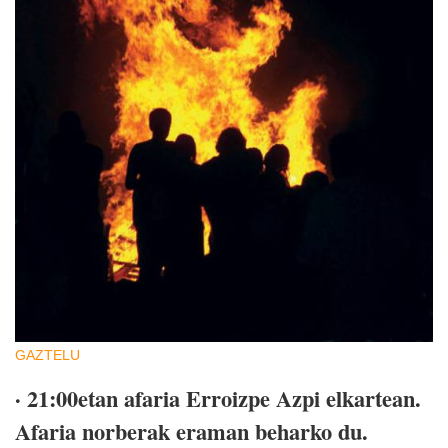
GAZTELU
· 21:00etan afaria Erroizpe Azpi elkartean.
Afaria norberak eraman beharko du.