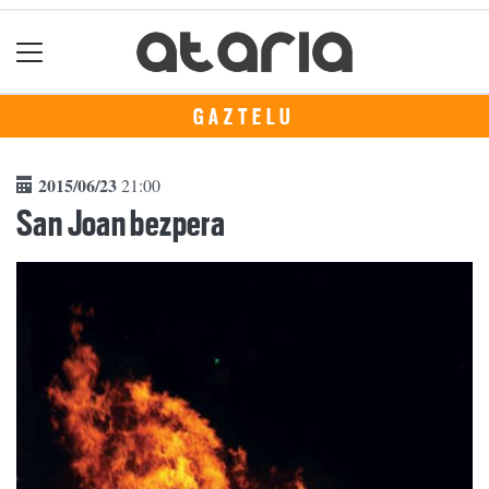
GAZTELU
2015/06/23
21:00
San Joan bezpera