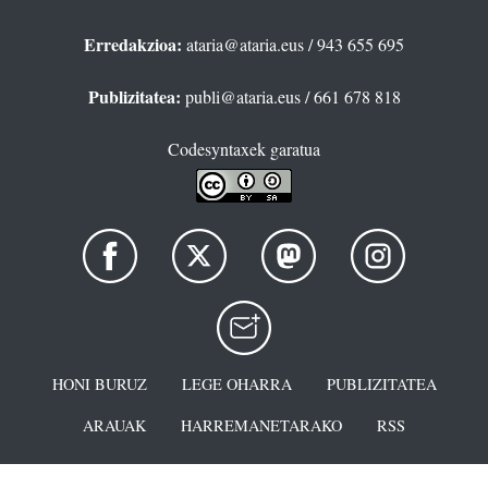
Erredakzioa:
ataria@ataria.eus
/ 943 655 695
Publizitatea:
publi@ataria.eus
/ 661 678 818
Codesyntaxek garatua
HONI BURUZ
LEGE OHARRA
PUBLIZITATEA
ARAUAK
HARREMANETARAKO
RSS