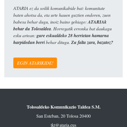
ATARIA ez da soilik komunikabide bat: komunitate
baten ahotsa da, eta urte hauen guztien ondoren, zuen
babesa behar dugu, inoiz baino gehiago:
ATARIAk
behar du Tolosaldea
. Horregatik erronka bat daukagu
esku artean:
gure eskualdeko 28 herrietan hamarna
harpidedun berri
behar ditugu.
Zu falta zara, bazatoz?
EGIN ATARIKIDE!
Tolosaldeko Komunikazio Taldea S.M.
San Esteban, 20 Tolosa 20400
tkt@ataria.eus