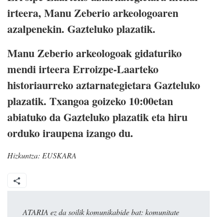
irteera, Manu Zeberio arkeologoaren
azalpenekin. Gazteluko plazatik.
Manu Zeberio arkeologoak gidaturiko
mendi irteera Erroizpe-Laarteko
historiaurreko aztarnategietara Gazteluko
plazatik. Txangoa goizeko 10:00etan
abiatuko da Gazteluko plazatik eta hiru
orduko iraupena izango du.
Hizkuntza:
EUSKARA
ATARIA ez da soilik komunikabide bat: komunitate