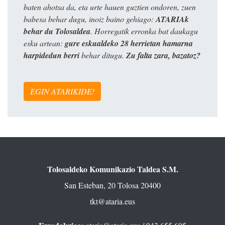
baten ahotsa da, eta urte hauen guztien ondoren, zuen
babesa behar dugu, inoiz baino gehiago:
ATARIAk
behar du Tolosaldea
. Horregatik erronka bat daukagu
esku artean:
gure eskualdeko 28 herrietan hamarna
harpidedun berri
behar ditugu.
Zu falta zara, bazatoz?
EGIN ATARIKIDE!
Tolosaldeko Komunikazio Taldea S.M.
San Esteban, 20 Tolosa 20400
tkt@ataria.eus