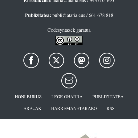
Erredakzioa:
ataria@ataria.eus
/ 943 655 695
Publizitatea:
publi@ataria.eus
/ 661 678 818
Codesyntaxek garatua
HONI BURUZ
LEGE OHARRA
PUBLIZITATEA
ARAUAK
HARREMANETARAKO
RSS