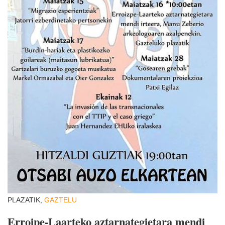
PLAZATIK,
GAZTELU
Erroipe-Laarteko aztarnategietara mendi