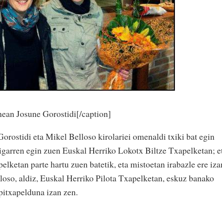
nean Josune Gorostidi[/caption]
orostidi eta Mikel Belloso kirolariei omenaldi txiki bat egin
bigarren egin zuen Euskal Herriko Lokotx Biltze Txapelketan; e
ketan parte hartu zuen batetik, eta mistoetan irabazle ere iza
lloso, aldiz, Euskal Herriko Pilota Txapelketan, eskuz banako
pitxapelduna izan zen.