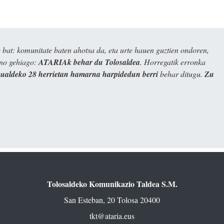
bat: komunitate baten ahotsa da, eta urte hauen guztien ondoren,
ino gehiago:
ATARIAk behar du Tolosaldea
. Horregatik erronka
kualdeko 28 herrietan hamarna harpidedun berri
behar ditugu.
Zu
Tolosaldeko Komunikazio Taldea S.M.
San Esteban, 20 Tolosa 20400
tkt@ataria.eus