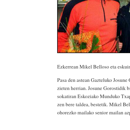
Ezkerrean Mikel Belloso eta eskui
Pasa den astean Gazteluko Josune G
zieten herrian. Josune Gorostidik 
sokatiran Eskoziako Munduko Txapel
zen bere taldea, bestetik. Mikel Be
ohorezko mailako senior mailan az