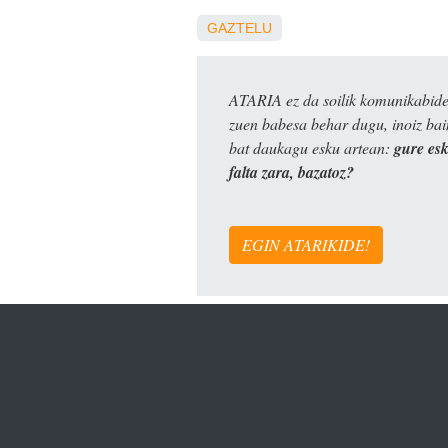
GAZTELU
ATARIA ez da soilik komunikabide 
zuen babesa behar dugu, inoiz ba
bat daukagu esku artean:
gure es
falta zara, bazatoz?
EGIN ATARIKIDE!