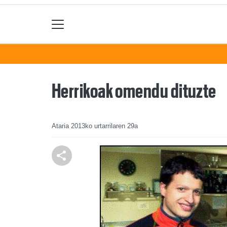
Herrikoak omendu dituzte
Ataria
2013ko urtarrilaren 29a