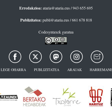
Erredakzioa:
ataria@ataria.eus
/ 943 655 695
Publizitatea:
publi@ataria.eus
/ 661 678 818
Codesyntaxek garatua
LEGE OHARRA
PUBLIZITATEA
ARAUAK
HARREMANE