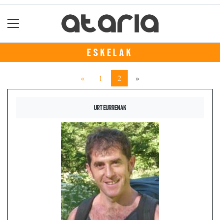
ESKELAK
«
1
2
»
URTEURRENAK