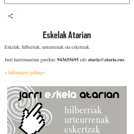
Eskelak Atarian
Eskelak, hilberriak, urteurrenak eta eskertzak.
943655695
ataria@ataria.eus
Jarri harremanetan gurekin:
edo
.
> Informazio gehiago