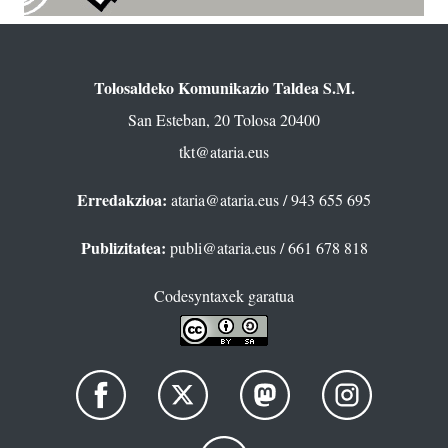
Tolosaldeko Komunikazio Taldea S.M.
San Esteban, 20 Tolosa 20400
tkt@ataria.eus
Erredakzioa:
ataria@ataria.eus
/ 943 655 695
Publizitatea:
publi@ataria.eus
/ 661 678 818
Codesyntaxek garatua