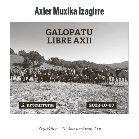
Axier Muxika Izagirre
Zizurkilen, 2023ko urriaren 11n