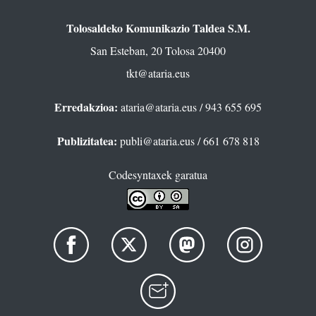
Tolosaldeko Komunikazio Taldea S.M.
San Esteban, 20 Tolosa 20400
tkt@ataria.eus
Erredakzioa:
ataria@ataria.eus
/ 943 655 695
Publizitatea:
publi@ataria.eus
/ 661 678 818
Codesyntaxek garatua