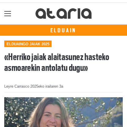
ELDUAIN
ELDUAINGO JAIAK 2025
«Herriko jaiak alaitasunez hasteko
asmoarekin antolatu dugu»
Leyre Carrasco
2025eko irailaren 3a