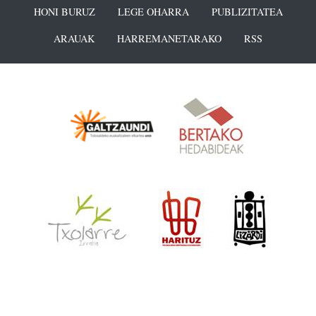
HONI BURUZ
LEGE OHARRA
PUBLIZITATEA
ARAUAK
HARREMANETARAKO
RSS