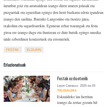
larunbat goiz eta arratsaldean izango diren umeen jolasak eta
puzgarriak eta eguerdian egingo den herri bazkaria edota igandean
izango den sardina, Ibarrako Langostino eta txorizo jatea,
txakolina eta sagardoarekin. Egunean zehar txarangak eta festa
giroa ere izango dugu eta iluntzean ez dute hutsik egingo musika
talde ezberdinen kontzertuek eta erromeriek.
FESTAK
ELDUAIN
Erlazionatuak
Festak ez du etenik
Leyre Carrasco
2025 ira 03
TOLOSALDEA
Eskualdeko lau herritan
izango da zertaz gozatu hil