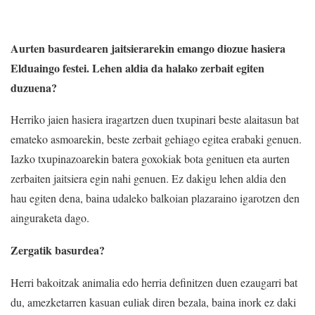
Aurten basurdearen jaitsierarekin emango diozue hasiera
Elduaingo festei. Lehen aldia da halako zerbait egiten
duzuena?
Herriko jaien hasiera iragartzen duen txupinari beste alaitasun bat
emateko asmoarekin, beste zerbait gehiago egitea erabaki genuen.
Iazko txupinazoarekin batera goxokiak bota genituen eta aurten
zerbaiten jaitsiera egin nahi genuen. Ez dakigu lehen aldia den
hau egiten dena, baina udaleko balkoian plazaraino igarotzen den
ainguraketa dago.
Zergatik basurdea?
Herri bakoitzak animalia edo herria definitzen duen ezaugarri bat
du, amezketarren kasuan euliak diren bezala, baina inork ez daki