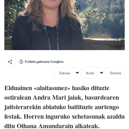
Gehitu gaitzazu Googlen
Entzun
Itzuli
Erraztu
Elduainen «alaitasunez» hasiko dituzte
ostiralean Andra Mari jaiak, basurdearen
jaitsierarekin abiatuko baitituzte aurtengo
festak. Horren inguruko xehetasunak azaldu
ditu Oihana Amundarain alkateak.