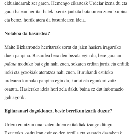
elduaindarrak zer garen. Hemengo elkarteak Urdelar izena du eta
garai batean herritar batek txerriz jantzita bota omen zuen txupina,
eta beraz, hortik atera da basurdearen ideia.
Nolakoa da basurdea?
Maite Bizkarrondo herritarrak sortu du jaien hasiera iragarriko
duen panpina. Basurdea bera den bezala egin du, bere garaian
piñata
moduko bat egin nahi zuen, sokaren erdian jarriz eta erditik
ireki eta goxokiak ateratzea nahi zuen. Buruhandi estiloko
urdearen formako panpina egin du, kartoi eta egunkari zatiz
osatuta. Hasierako ideia hori zela dakit, baina ez dut informazio
gehiagorik.
Egitarauari dagokionez, beste berrikuntzarik duzue?
Urtero erantzun ona izaten duten ekitaldiak izango ditugu.
Esaterako, ostiralean egingo den tortilla eta sagardo dastaketak,