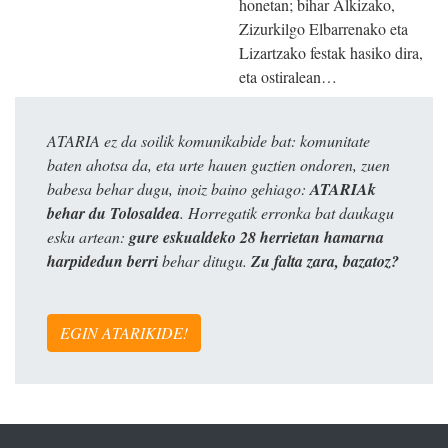
honetan; bihar Alkizako,
Zizurkilgo Elbarrenako eta
Lizartzako festak hasiko dira,
eta ostiralean…
ATARIA ez da soilik komunikabide bat: komunitate
baten ahotsa da, eta urte hauen guztien ondoren, zuen
babesa behar dugu, inoiz baino gehiago:
ATARIAk
behar du Tolosaldea
. Horregatik erronka bat daukagu
esku artean:
gure eskualdeko 28 herrietan hamarna
harpidedun berri
behar ditugu.
Zu falta zara, bazatoz?
EGIN ATARIKIDE!