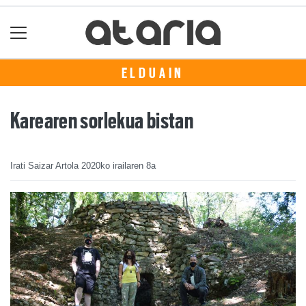
ELDUAIN
Karearen sorlekua bistan
Irati Saizar Artola
2020ko irailaren 8a