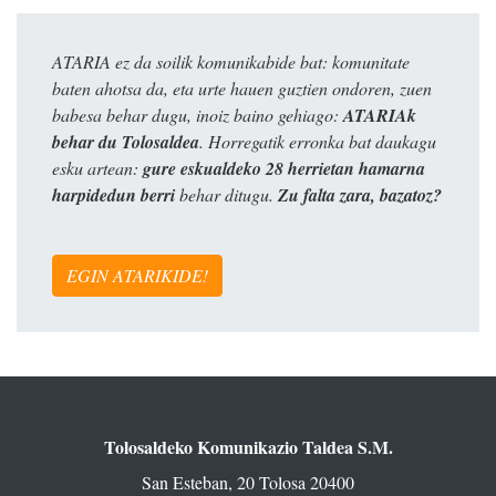
ATARIA ez da soilik komunikabide bat: komunitate
baten ahotsa da, eta urte hauen guztien ondoren, zuen
babesa behar dugu, inoiz baino gehiago:
ATARIAk
behar du Tolosaldea
. Horregatik erronka bat daukagu
esku artean:
gure eskualdeko 28 herrietan hamarna
harpidedun berri
behar ditugu.
Zu falta zara, bazatoz?
EGIN ATARIKIDE!
Tolosaldeko Komunikazio Taldea S.M.
San Esteban, 20 Tolosa 20400