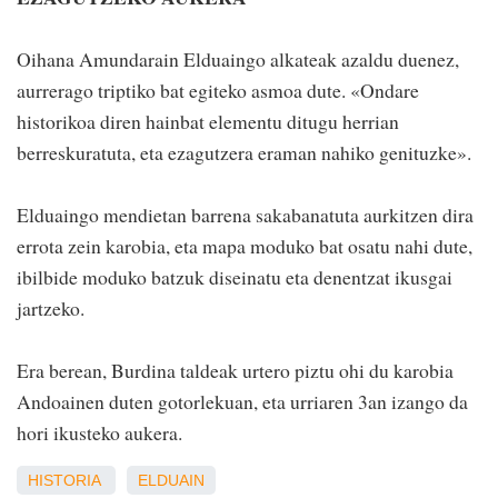
Oihana Amundarain Elduaingo alkateak azaldu duenez,
aurrerago triptiko bat egiteko asmoa dute. «Ondare
historikoa diren hainbat elementu ditugu herrian
berreskuratuta, eta ezagutzera eraman nahiko genituzke».
Elduaingo mendietan barrena sakabanatuta aurkitzen dira
errota zein karobia, eta mapa moduko bat osatu nahi dute,
ibilbide moduko batzuk diseinatu eta denentzat ikusgai
jartzeko.
Era berean, Burdina taldeak urtero piztu ohi du karobia
Andoainen duten gotorlekuan, eta urriaren 3an izango da
hori ikusteko aukera.
HISTORIA
ELDUAIN