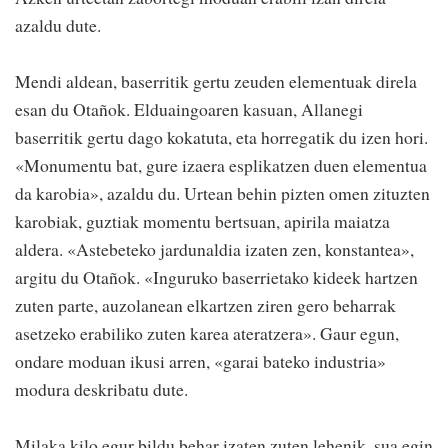
azaldu dute.
Mendi aldean, baserritik gertu zeuden elementuak direla
esan du Otañok. Elduaingoaren kasuan, Allanegi
baserritik gertu dago kokatuta, eta horregatik du izen hori.
«Monumentu bat, gure izaera esplikatzen duen elementua
da karobia», azaldu du. Urtean behin pizten omen zituzten
karobiak, guztiak momentu bertsuan, apirila maiatza
aldera. «Astebeteko jardunaldia izaten zen, konstantea»,
argitu du Otañok. «Inguruko baserrietako kideek hartzen
zuten parte, auzolanean elkartzen ziren gero beharrak
asetzeko erabiliko zuten karea ateratzera». Gaur egun,
ondare moduan ikusi arren, «garai bateko industria»
modura deskribatu dute.
Milaka kilo egur bildu behar izaten zuten lehenik, sua egin