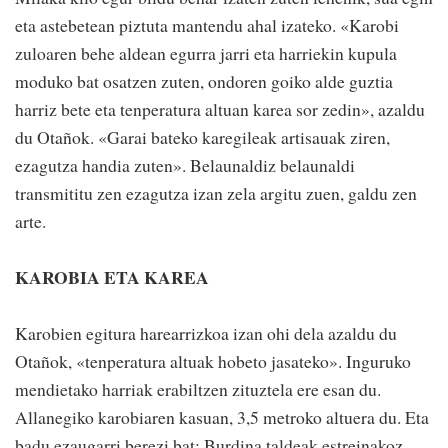
eta astebetean piztuta mantendu ahal izateko. «Karobi
zuloaren behe aldean egurra jarri eta harriekin kupula
moduko bat osatzen zuten, ondoren goiko alde guztia
harriz bete eta tenperatura altuan karea sor zedin», azaldu
du Otañok. «Garai bateko karegileak artisauak ziren,
ezagutza handia zuten». Belaunaldiz belaunaldi
transmititu zen ezagutza izan zela argitu zuen, galdu zen
arte.
KAROBIA ETA KAREA
Karobien egitura harearrizkoa izan ohi dela azaldu du
Otañok, «tenperatura altuak hobeto jasateko». Inguruko
mendietako harriak erabiltzen zituztela ere esan du.
Allanegiko karobiaren kasuan, 3,5 metroko altuera du. Eta
badu ezaugarri berezi bat: Burdina taldeak estreinakoz