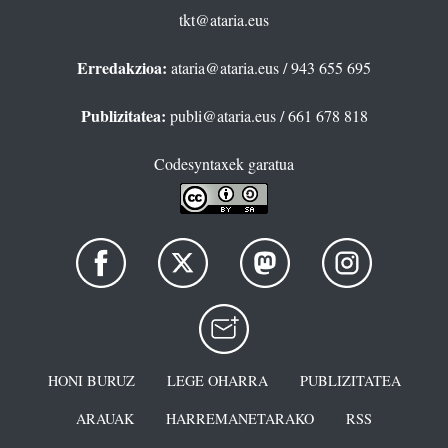
tkt@ataria.eus
Erredakzioa:
ataria@ataria.eus
/ 943 655 695
Publizitatea:
publi@ataria.eus
/ 661 678 818
Codesyntaxek garatua
HONI BURUZ
LEGE OHARRA
PUBLIZITATEA
ARAUAK
HARREMANETARAKO
RSS