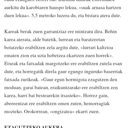
aurkitu du karobiaren hauspo lekua, «suak arnasa hartzen
duen lekua». 5,5 metroko luzera du, eta bistara atera dute.
Kareak berak zuen garrantziaz ere mintzatu dira. Behin
karea aterata, alde batetik, lurrean eta baratzeetan
botatzeko erabiltzen zela argitu dute, «lurrari kaltzioa
ematen zion eta uzta hobetzea ekartzen zuen horrek».
Etxeak eta fatxadak margotzeko ere erabiltzen zutela esan
dute, eta horregatik direla gaur egungo inguruko baserriak
fatxada zurikoak. «Gaur egun hormigoia ezagutzen den
moduan, garai batean, eraikuntzarako ere erabiltzen zen
karea, harri bat bestearekin itsasteko». Horrez gain,
abereentzat ere erabiltzen omen zuten, hemorragiak
mozteko. Orokorrean, «ongizatea» ekarri zuen.
EZAGUTZEKO AUKERA