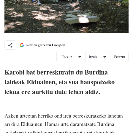
Gehitu gaitzazu Googlen
Entzun
Itzuli
Erraztu
Karobi bat berreskuratu du Burdina
taldeak Elduainen, eta sua hauspotzeko
lekua ere aurkitu dute lehen aldiz.
Azken urteetan herriko ondarea berreskuratzeko lanetan
ari dira Elduainen. Hamar urte daramatzate Burdina
taldekoekin elkarlanean herriko errota zein karobiak