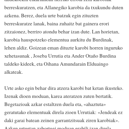
berreskuratzen, eta Allanegiko karobia da txukundu duten
azkena. Berez, duela urte batzuk egin zituzten
berreskuratze lanak, baina zuhaitz bat gainera erori
zitzaionez, berriro atondu behar izan dute. Lan horietan,
karobia hauspotzeko elementua aurkitu du Burdinak,
lehen aldiz. Goizean eman dituzte karobi horren inguruko
xehetasunak , Joseba Urrutia eta Ander Otaño Burdina
taldeko kideek, eta Oihana Amundarain Elduaingo
alkateak.
Urte asko egin behar dira atzera karobi bat ketan ikusteko.
Izenak dioen moduan, karea ateratzen zuten bertatik.
Begetazioak azkar estaltzen duela eta, «ahaztuta»
geratutako elementuak direla zioen Urrutiak: «Jendeak ez
daki garai batean zeinen garrantzitsuak ziren karobiak».
Azken urteetan zabortegi moduan erabili izan direla