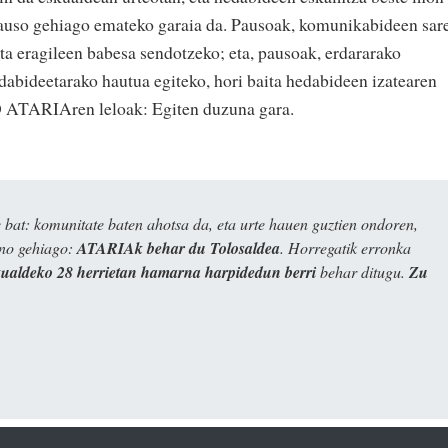
auso gehiago emateko garaia da. Pausoak, komunikabideen sar
ta eragileen babesa sendotzeko; eta, pausoak, erdararako
dabideetarako hautua egiteko, hori baita hedabideen izatearen
TARIAren leloak: Egiten duzuna gara.
bat: komunitate baten ahotsa da, eta urte hauen guztien ondoren,
ino gehiago:
ATARIAk behar du Tolosaldea
. Horregatik erronka
kualdeko 28 herrietan hamarna harpidedun berri
behar ditugu.
Zu