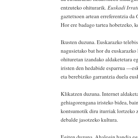
entzuteko ohiturarik.
Euskadi Irrat
gaztetxoen artean erreferentzia da
Hor ere badago tartea hobetzeko, k
Ikusten duzuna. Euskarazko telebis
nagusietako bat hor du euskarazko
ohituretan izandako aldaketetara eg
iristen den hedabide esparrua —es
eta berebiziko garrantzia duela eus
Klikatzen duzuna. Internet aldaket
gehiagorengana iristeko bidea, bain
kontsumotik diru iturriak lortzeko
debalde jasotzeko kultura.
Egiten duzuna. Ahalegin handia egi