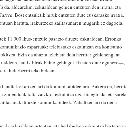
ia
da, aldearekin, eskualdean gehien entzuten den irratia, eta
Gaztea
. Bost entzuletik hiruk entzuten dute euskarazko irratia.
ontuan hartuta, irakurtzeko zailtasunaren mugarik ez dagoela.
tek 11.000 ikus-entzule pasatxo dituzte eskualdean. Erronka
 komunikazio esparruak: telebistako eskaintzan eta kontsumo
okitzea. Ezin da ahaztu telebista dela herritar gehienengana
kualdean, lautik hiruk baino gehiagok ikusten dute egunero—,
kara indarberritzeko bidean.
a handiak ekartzen ari da komunikabideetara. Aukera da, herrit
a zimenduak falta zaizkio: eskaintza ugaritu egin da, eta sarek
 zailtasunak dituzte komunikabideek. Zabaltzen ari da dena
n da eskualdean urteotan, eta hedabideen eskaintza beste inon