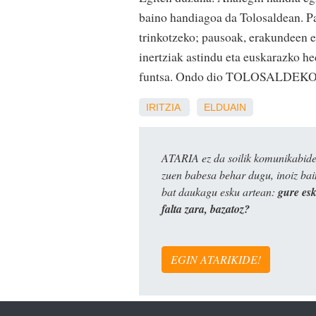
baino handiagoa da Tolosaldean. P
trinkotzeko; pausoak, erakundeen e
inertziak astindu eta euskarazko he
funtsa. Ondo dio TOLOSALDEKO A
IRITZIA
ELDUAIN
ATARIA ez da soilik komunikabide 
zuen babesa behar dugu, inoiz ba
bat daukagu esku artean:
gure es
falta zara, bazatoz?
EGIN ATARIKIDE!