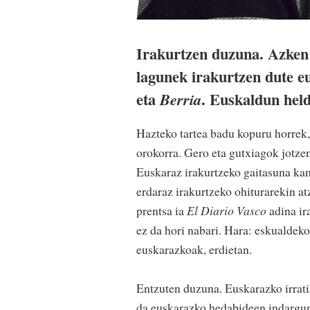
Irakurtzen duzuna. Azken 
lagunek irakurtzen dut
eta
. Euskaldun held
Berria
Hazteko tartea badu kopuru horrek,
orokorra. Gero eta gutxiagok jotzen
Euskaraz irakurtzeko gaitasuna kam
erdaraz irakurtzeko ohiturarekin at
prentsa ia
El Diario Vasco
adina ir
ez da hori nabari. Hara: eskualdeko
euskarazkoak, erdietan.
Entzuten duzuna. Euskarazko irrati
da euskarazko hedabideen indargune 