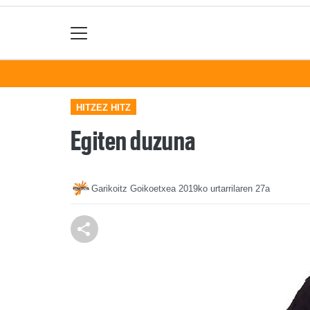
HITZEZ HITZ
Egiten duzuna
Garikoitz Goikoetxea
2019ko urtarrilaren 27a