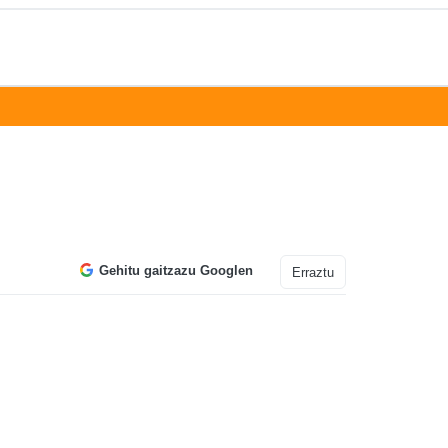
Gehitu gaitzazu Googlen
Erraztu