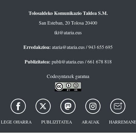
Tolosaldeko Komunikazio Taldea S.M.
San Esteban, 20 Tolosa 20400
tkt@ataria.eus
Erredakzioa:
ataria@ataria.eus
/ 943 655 695
Publizitatea:
publi@ataria.eus
/ 661 678 818
Codesyntaxek garatua
LEGE OHARRA
PUBLIZITATEA
ARAUAK
HARREMANE