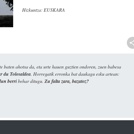
Hizkuntza:
EUSKARA
e baten ahotsa da, eta urte hauen guztien ondoren, zuen babesa
 du Tolosaldea
. Horregatik erronka bat daukagu esku artean:
dun berri
behar ditugu.
Zu falta zara, bazatoz?