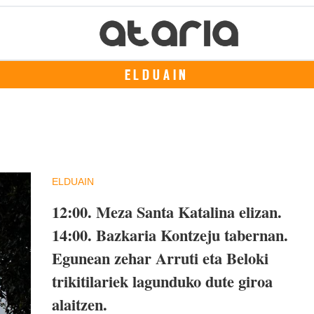
ELDUAIN
ELDUAIN
12:00.
Meza Santa Katalina elizan.
14:00.
Bazkaria Kontzeju tabernan.
Egunean zehar Arruti eta Beloki
trikitilariek lagunduko dute giroa
alaitzen.