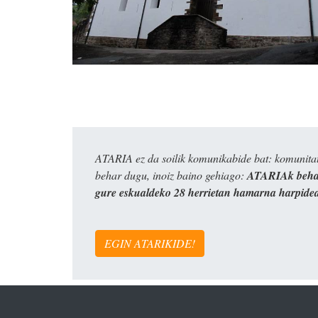
ATARIA ez da soilik komunikabide bat: komunitat
behar dugu, inoiz baino gehiago:
ATARIAk behar
gure eskualdeko 28 herrietan hamarna harpide
EGIN ATARIKIDE!