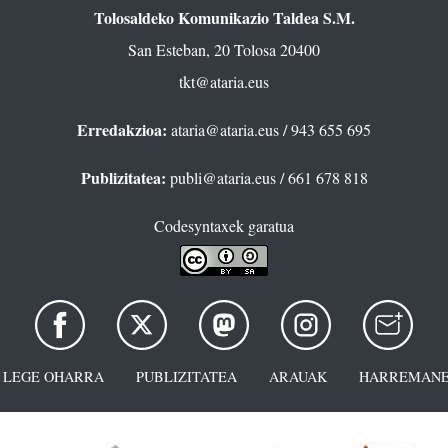
Tolosaldeko Komunikazio Taldea S.M.
San Esteban, 20 Tolosa 20400
tkt@ataria.eus
Erredakzioa:
ataria@ataria.eus
/ 943 655 695
Publizitatea:
publi@ataria.eus
/ 661 678 818
Codesyntaxek garatua
LEGE OHARRA
PUBLIZITATEA
ARAUAK
HARREMANE