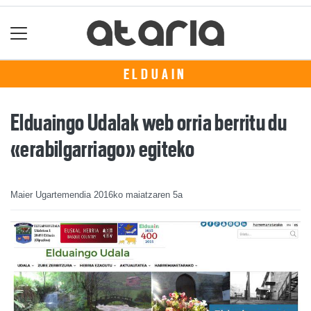
ELDUAIN
Elduaingo Udalak web orria berritu du
«erabilgarriago» egiteko
Maier Ugartemendia
2016ko maiatzaren 5a