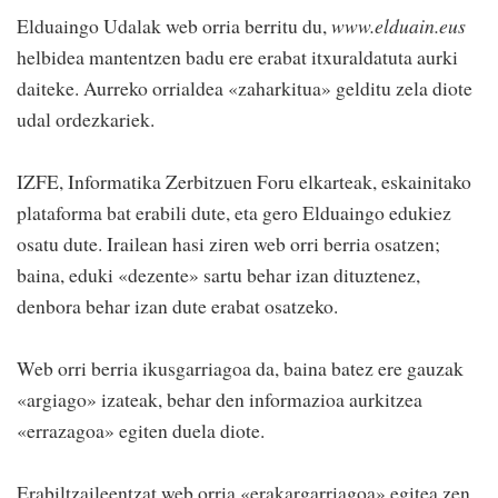
Elduaingo Udalak web orria berritu du,
www.elduain.eus
helbidea mantentzen badu ere erabat itxuraldatuta aurki
daiteke. Aurreko orrialdea «zaharkitua» gelditu zela diote
udal ordezkariek.
IZFE, Informatika Zerbitzuen Foru elkarteak, eskainitako
plataforma bat erabili dute, eta gero Elduaingo edukiez
osatu dute. Irailean hasi ziren web orri berria osatzen;
baina, eduki «dezente» sartu behar izan dituztenez,
denbora behar izan dute erabat osatzeko.
Web orri berria ikusgarriagoa da, baina batez ere gauzak
«argiago» izateak, behar den informazioa aurkitzea
«errazagoa» egiten duela diote.
Erabiltzaileentzat web orria «erakargarriagoa» egitea zen