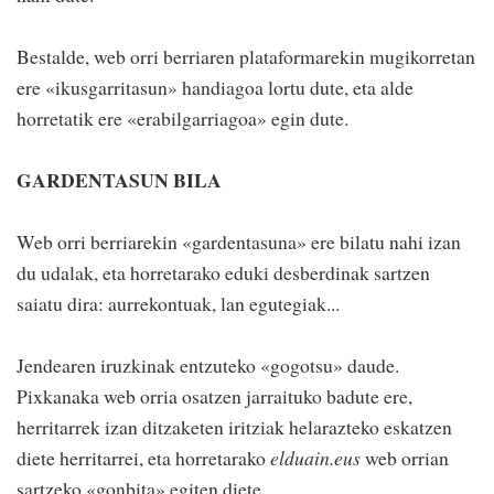
Bestalde, web orri berriaren plataformarekin mugikorretan
ere «ikusgarritasun» handiagoa lortu dute, eta alde
horretatik ere «erabilgarriagoa» egin dute.
GARDENTASUN BILA
Web orri berriarekin «gardentasuna» ere bilatu nahi izan
du udalak, eta horretarako eduki desberdinak sartzen
saiatu dira: aurrekontuak, lan egutegiak...
Jendearen iruzkinak entzuteko «gogotsu» daude.
Pixkanaka web orria osatzen jarraituko badute ere,
herritarrek izan ditzaketen iritziak helarazteko eskatzen
diete herritarrei, eta horretarako
elduain.eus
web orrian
sartzeko «gonbita» egiten diete.