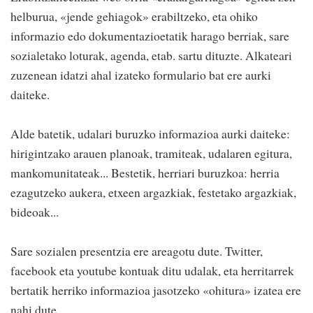
helburua, «jende gehiagok» erabiltzeko, eta ohiko
informazio edo dokumentazioetatik harago berriak, sare
sozialetako loturak, agenda, etab. sartu dituzte. Alkateari
zuzenean idatzi ahal izateko formulario bat ere aurki
daiteke.
Alde batetik, udalari buruzko informazioa aurki daiteke:
hirigintzako arauen planoak, tramiteak, udalaren egitura,
mankomunitateak... Bestetik, herriari buruzkoa: herria
ezagutzeko aukera, etxeen argazkiak, festetako argazkiak,
bideoak...
Sare sozialen presentzia ere areagotu dute. Twitter,
facebook eta youtube kontuak ditu udalak, eta herritarrek
bertatik herriko informazioa jasotzeko «ohitura» izatea ere
nahi dute.