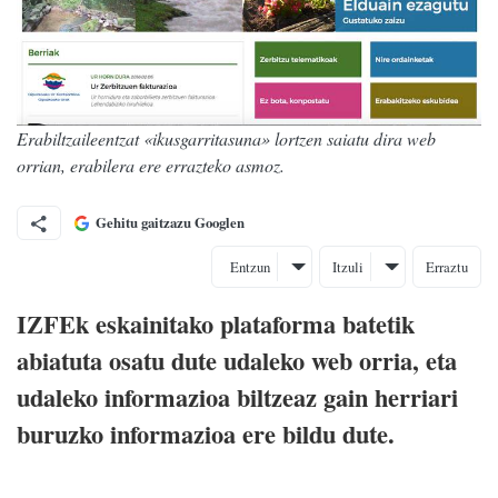
Erabiltzaileentzat «ikusgarritasuna» lortzen saiatu dira web
orrian, erabilera ere errazteko asmoz.
Gehitu gaitzazu Googlen
Entzun
Itzuli
Erraztu
IZFEk eskainitako plataforma batetik
abiatuta osatu dute udaleko web orria, eta
udaleko informazioa biltzeaz gain herriari
buruzko informazioa ere bildu dute.