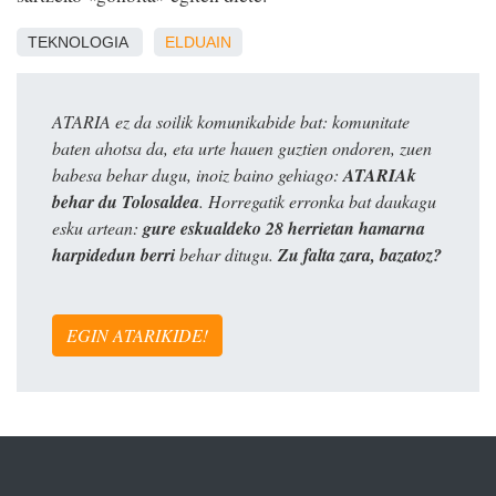
TEKNOLOGIA
ELDUAIN
ATARIA ez da soilik komunikabide bat: komunitate
baten ahotsa da, eta urte hauen guztien ondoren, zuen
babesa behar dugu, inoiz baino gehiago:
ATARIAk
behar du Tolosaldea
. Horregatik erronka bat daukagu
esku artean:
gure eskualdeko 28 herrietan hamarna
harpidedun berri
behar ditugu.
Zu falta zara, bazatoz?
EGIN ATARIKIDE!