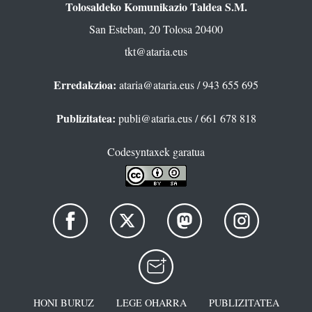
Tolosaldeko Komunikazio Taldea S.M.
San Esteban, 20 Tolosa 20400
tkt@ataria.eus
Erredakzioa:
ataria@ataria.eus
/ 943 655 695
Publizitatea:
publi@ataria.eus
/ 661 678 818
Codesyntaxek garatua
HONI BURUZ
LEGE OHARRA
PUBLIZITATEA