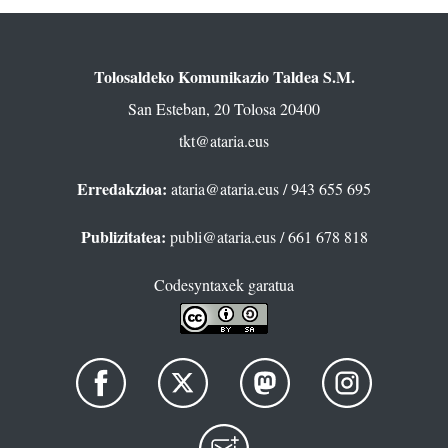
Tolosaldeko Komunikazio Taldea S.M.
San Esteban, 20 Tolosa 20400
tkt@ataria.eus
Erredakzioa:
ataria@ataria.eus
/ 943 655 695
Publizitatea:
publi@ataria.eus
/ 661 678 818
Codesyntaxek garatua