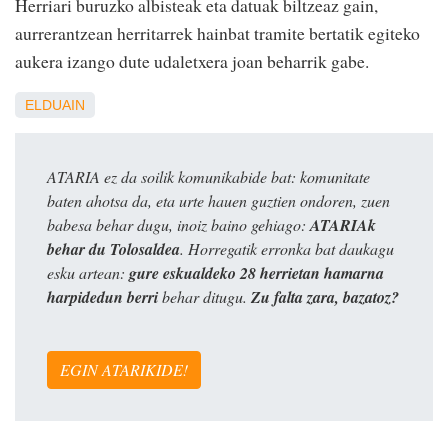
Herriari buruzko albisteak eta datuak biltzeaz gain,
aurrerantzean herritarrek hainbat tramite bertatik egiteko
aukera izango dute udaletxera joan beharrik gabe.
ELDUAIN
ATARIA ez da soilik komunikabide bat: komunitate
baten ahotsa da, eta urte hauen guztien ondoren, zuen
babesa behar dugu, inoiz baino gehiago:
ATARIAk
behar du Tolosaldea
. Horregatik erronka bat daukagu
esku artean:
gure eskualdeko 28 herrietan hamarna
harpidedun berri
behar ditugu.
Zu falta zara, bazatoz?
EGIN ATARIKIDE!