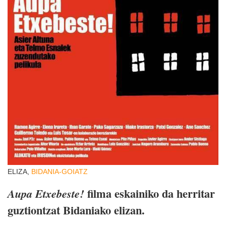
ELIZA,
BIDANIA-GOIATZ
filma eskainiko da herritar
Aupa Etxebeste!
guztiontzat Bidaniako elizan.