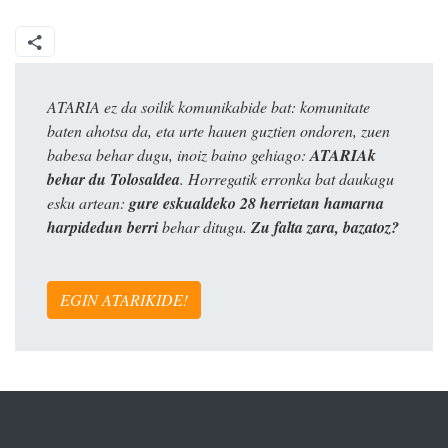
ATARIA ez da soilik komunikabide bat: komunitate
baten ahotsa da, eta urte hauen guztien ondoren, zuen
babesa behar dugu, inoiz baino gehiago:
ATARIAk
behar du Tolosaldea
. Horregatik erronka bat daukagu
esku artean:
gure eskualdeko 28 herrietan hamarna
harpidedun berri
behar ditugu.
Zu falta zara, bazatoz?
EGIN ATARIKIDE!