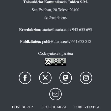
Tolosaldeko Komunikazio Taldea S.M.
San Esteban, 20 Tolosa 20400
tkt@ataria.eus
Erredakzioa:
ataria@ataria.eus
/ 943 655 695
Publizitatea:
publi@ataria.eus
/ 661 678 818
Codesyntaxek garatua
HONI BURUZ
LEGE OHARRA
PUBLIZITATEA