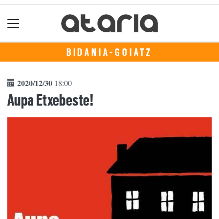
BIDANIA-GOIATZ
2020/12/30
18:00
Aupa Etxebeste!