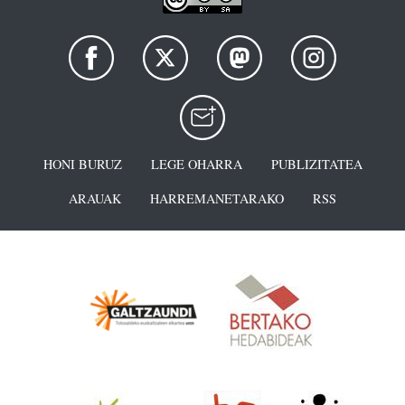
HONI BURUZ
LEGE OHARRA
PUBLIZITATEA
ARAUAK
HARREMANETARAKO
RSS