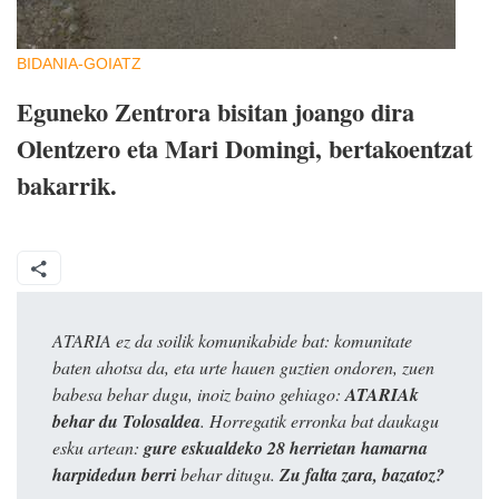
BIDANIA-GOIATZ
Eguneko Zentrora bisitan joango dira
Olentzero eta Mari Domingi, bertakoentzat
bakarrik.
ATARIA ez da soilik komunikabide bat: komunitate
baten ahotsa da, eta urte hauen guztien ondoren, zuen
babesa behar dugu, inoiz baino gehiago:
ATARIAk
behar du Tolosaldea
. Horregatik erronka bat daukagu
esku artean:
gure eskualdeko 28 herrietan hamarna
harpidedun berri
behar ditugu.
Zu falta zara, bazatoz?