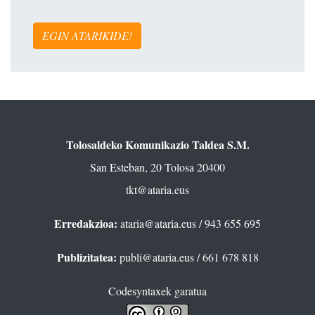
EGIN ATARIKIDE!
Tolosaldeko Komunikazio Taldea S.M.
San Esteban, 20 Tolosa 20400
tkt@ataria.eus
Erredakzioa:
ataria@ataria.eus
/ 943 655 695
Publizitatea:
publi@ataria.eus
/ 661 678 818
Codesyntaxek garatua