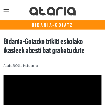
BIDANIA-GOIATZ
Bidania-Goiazko trikiti eskolako
ikasleek abesti bat grabatu dute
Ataria
2020ko irailaren 4a