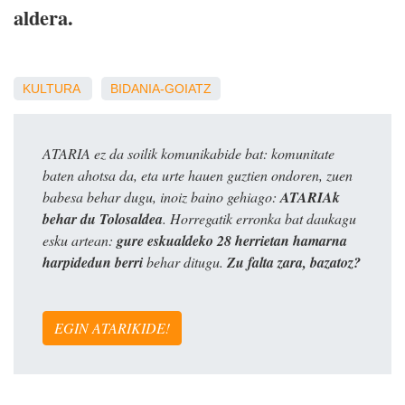
aldera.
KULTURA
BIDANIA-GOIATZ
ATARIA ez da soilik komunikabide bat: komunitate
baten ahotsa da, eta urte hauen guztien ondoren, zuen
babesa behar dugu, inoiz baino gehiago:
ATARIAk
behar du Tolosaldea
. Horregatik erronka bat daukagu
esku artean:
gure eskualdeko 28 herrietan hamarna
harpidedun berri
behar ditugu.
Zu falta zara, bazatoz?
EGIN ATARIKIDE!