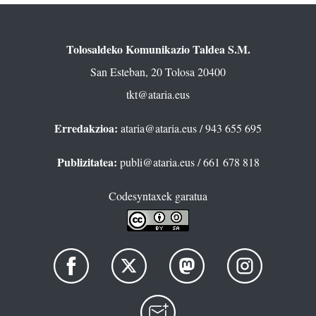
Tolosaldeko Komunikazio Taldea S.M.
San Esteban, 20 Tolosa 20400
tkt@ataria.eus
Erredakzioa:
ataria@ataria.eus
/ 943 655 695
Publizitatea:
publi@ataria.eus
/ 661 678 818
Codesyntaxek garatua