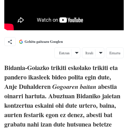
Gehitu gaitzazu Googlen
Entzun
Itzuli
Erraztu
Bidania-Goiazko trikiti eskolako trikiti eta
pandero ikasleek bideo polita egin dute,
Anje Duhalderen
abestia
Gogoaren baitan
oinarri hartuta. Abuztuan Bidaniko jaietan
kontzertua eskaini ohi dute urtero, baina,
aurten festarik egon ez denez, abesti bat
grabatu nahi izan dute hutsunea betetze