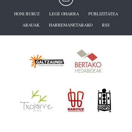
HONI BURUZ
LEGE OHARRA
PUBLIZITATEA
ARAUAK
HARREMANETARAKO
RSS