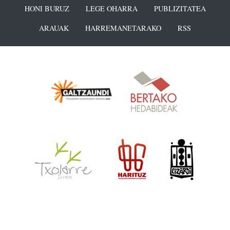
HONI BURUZ
LEGE OHARRA
PUBLIZITATEA
ARAUAK
HARREMANETARAKO
RSS