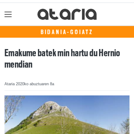
BIDANIA-GOIATZ
Emakume batek min hartu du Hernio
mendian
Ataria
2020ko abuztuaren 8a