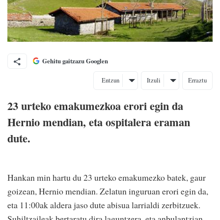
Gehitu gaitzazu Googlen
Entzun
Itzuli
Erraztu
23 urteko emakumezkoa erori egin da
Hernio mendian, eta ospitalera eraman
dute.
Hankan min hartu du 23 urteko emakumezko batek, gaur
goizean, Hernio mendian. Zelatun inguruan erori egin da,
eta 11:00ak aldera jaso dute abisua larrialdi zerbitzuek.
Suhiltzaileak bertaratu dira laguntzera, eta anbulantzian