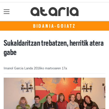
BIDANIA-GOIATZ
Sukaldaritzan trebatzen, herritik atera
gabe
Imanol Garcia Landa
2016ko martxoaren 17a