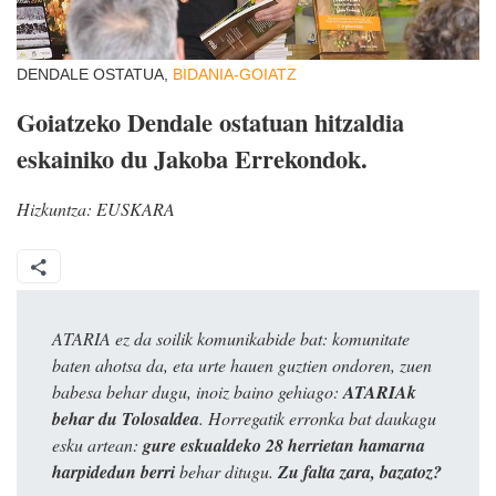
DENDALE OSTATUA,
BIDANIA-GOIATZ
Goiatzeko Dendale ostatuan hitzaldia
eskainiko du Jakoba Errekondok.
Hizkuntza:
EUSKARA
ATARIA ez da soilik komunikabide bat: komunitate
baten ahotsa da, eta urte hauen guztien ondoren, zuen
babesa behar dugu, inoiz baino gehiago:
ATARIAk
behar du Tolosaldea
. Horregatik erronka bat daukagu
esku artean:
gure eskualdeko 28 herrietan hamarna
harpidedun berri
behar ditugu.
Zu falta zara, bazatoz?