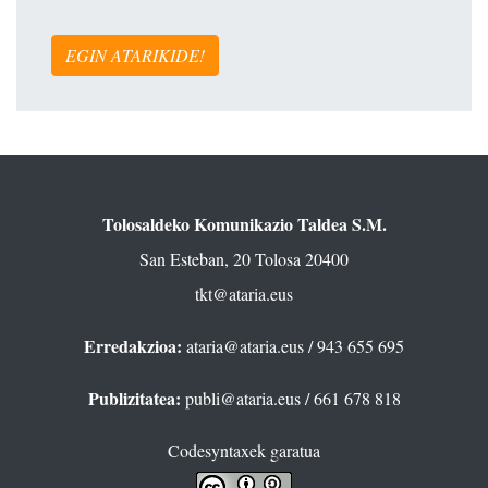
EGIN ATARIKIDE!
Tolosaldeko Komunikazio Taldea S.M.
San Esteban, 20 Tolosa 20400
tkt@ataria.eus
Erredakzioa:
ataria@ataria.eus
/ 943 655 695
Publizitatea:
publi@ataria.eus
/ 661 678 818
Codesyntaxek garatua