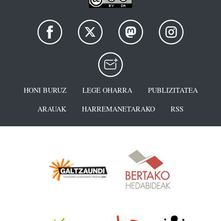
HONI BURUZ
LEGE OHARRA
PUBLIZITATEA
ARAUAK
HARREMANETARAKO
RSS