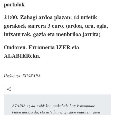
partidak
21:00. Zahagi ardoa plazan: 14 urtetik
gorakoek sarrera 3 euro. (ardoa, ura, ogia,
intxaurrak, gazta eta menbriloa jarrita)
Ondoren. Erromeria IZER eta
ALABIERekn.
Hizkuntza:
EUSKARA
ATARIA ez da soilik komunikabide bat: komunitate
baten ahotsa da, eta urte hauen guztien ondoren, zuen