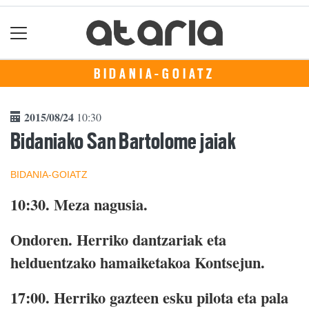
BIDANIA-GOIATZ
2015/08/24
10:30
Bidaniako San Bartolome jaiak
BIDANIA-GOIATZ
10:30. Meza nagusia.
Ondoren. Herriko dantzariak eta
helduentzako hamaiketakoa Kontsejun.
17:00. Herriko gazteen esku pilota eta pala