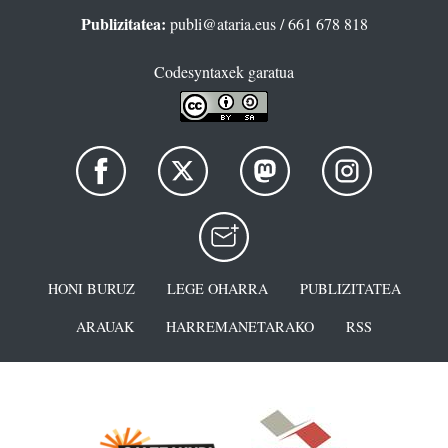
Publizitatea:
publi@ataria.eus
/ 661 678 818
Codesyntaxek garatua
HONI BURUZ
LEGE OHARRA
PUBLIZITATEA
ARAUAK
HARREMANETARAKO
RSS