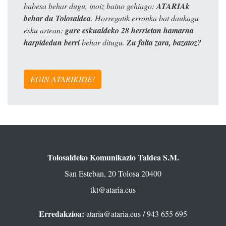
babesa behar dugu, inoiz baino gehiago:
ATARIAk
behar du Tolosaldea
. Horregatik erronka bat daukagu
esku artean:
gure eskualdeko 28 herrietan hamarna
harpidedun berri
behar ditugu.
Zu falta zara, bazatoz?
EGIN ATARIKIDE!
Tolosaldeko Komunikazio Taldea S.M.
San Esteban, 20 Tolosa 20400
tkt@ataria.eus
Erredakzioa:
ataria@ataria.eus
/ 943 655 695