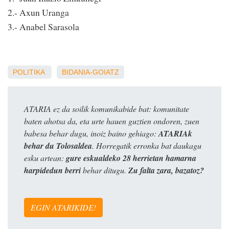
2.- Axun Uranga
3.- Anabel Sarasola
POLITIKA
BIDANIA-GOIATZ
ATARIA ez da soilik komunikabide bat: komunitate
baten ahotsa da, eta urte hauen guztien ondoren, zuen
babesa behar dugu, inoiz baino gehiago:
ATARIAk
behar du Tolosaldea
. Horregatik erronka bat daukagu
esku artean:
gure eskualdeko 28 herrietan hamarna
harpidedun berri
behar ditugu.
Zu falta zara, bazatoz?
EGIN ATARIKIDE!