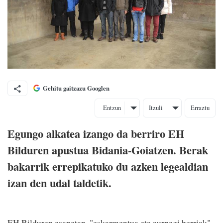
Gehitu gaitzazu Googlen
Entzun
Itzuli
Erraztu
Egungo alkatea izango da berriro EH
Bilduren apustua Bidania-Goiatzen. Berak
bakarrik errepikatuko du azken legealdian
izan den udal taldetik.
EH Bilduren esanetan, "eskarmentua eta aurpegi berriak"