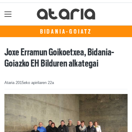
BIDANIA-GOIATZ
Joxe Erramun Goikoetxea, Bidania-
Goiazko EH Bilduren alkategai
Ataria
2015eko apirilaren 22a