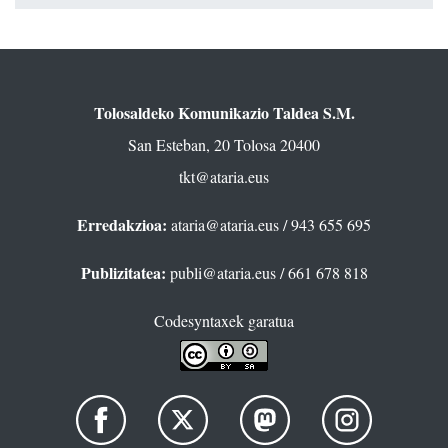
Tolosaldeko Komunikazio Taldea S.M.
San Esteban, 20 Tolosa 20400
tkt@ataria.eus
Erredakzioa:
ataria@ataria.eus
/ 943 655 695
Publizitatea:
publi@ataria.eus
/ 661 678 818
Codesyntaxek garatua