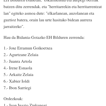
batzen ditu zerrendak. eta "herritarrekin eta herritarrentzat
lan" egiteko asmoa dute: "elkarlanean, auzolanean eta
guztioz batera, orain lau urte hasitako bidean aurrera
jarraitzeko".
Hau da Bidania-Goiazko EH Bilduren zerrenda:
1.- Joxe Erramun Goikoetxea
2.- Agurtzane Zelaia
3.- Juanra Artola
4.- Irene Esnaola
5.- Arkaitz Zelaia
6.- Xabier Ioldi
7.- Ibon Sarriegi
Ordezkoak:
1.- Juan Inazio Zinkunegi