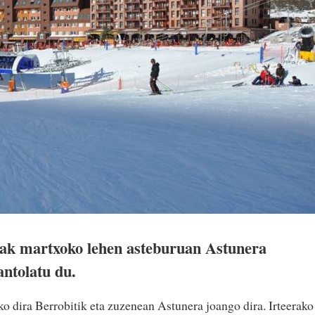
bak martxoko lehen asteburuan Astunera
antolatu du.
ko dira Berrobitik eta zuzenean Astunera joango dira. Irteerako