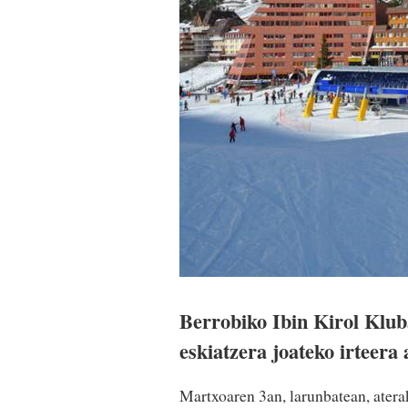
Berrobiko Ibin Kirol Klu
eskiatzera joateko irteera 
Martxoaren 3an, larunbatean, atera