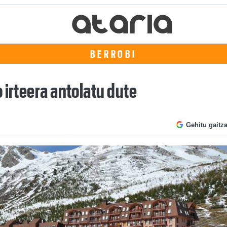
BERROBI
 irteera antolatu dute
Gehitu gaitz