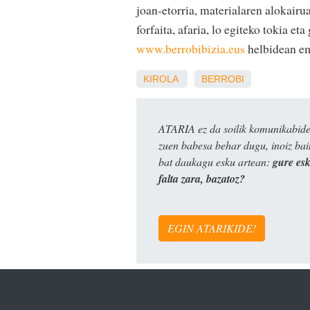
joan-etorria, materialaren alokairu
forfaita, afaria, lo egiteko tokia et
www.berrobibizia.eus
helbidean em
KIROLA
BERROBI
ATARIA ez da soilik komunikabide 
zuen babesa behar dugu, inoiz ba
bat daukagu esku artean:
gure es
falta zara, bazatoz?
EGIN ATARIKIDE!