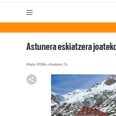
Astunera eskiatzera joateko
Ataria
2018ko otsailaren 7a