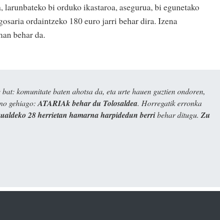
a, larunbateko bi orduko ikastaroa, asegurua, bi egunetako
a gosaria ordaintzeko 180 euro jarri behar dira. Izena
an behar da.
bat: komunitate baten ahotsa da, eta urte hauen guztien ondoren,
ino gehiago:
ATARIAk behar du Tolosaldea
. Horregatik erronka
kualdeko 28 herrietan hamarna harpidedun berri
behar ditugu.
Zu