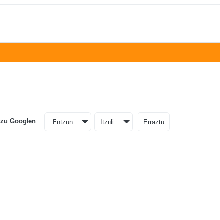
azu Googlen
Entzun
Itzuli
Erraztu