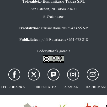
Tolosaldeko Komunikazio Taldea S.M.
San Esteban, 20 Tolosa 20400
tkt@ataria.eus
Erredakzioa:
ataria@ataria.eus
/ 943 655 695
Publizitatea:
publi@ataria.eus
/ 661 678 818
Codesyntaxek garatua
LEGE OHARRA
PUBLIZITATEA
ARAUAK
HARREMANE