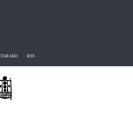
TARAKO
RSS