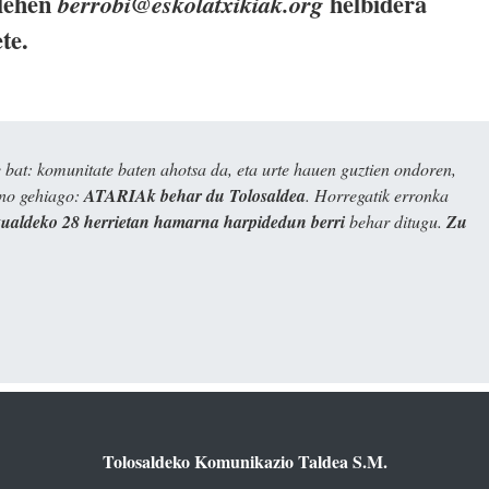
 lehen
helbidera
berrobi@eskolatxikiak.org
te.
bat: komunitate baten ahotsa da, eta urte hauen guztien ondoren,
ino gehiago:
ATARIAk behar du Tolosaldea
. Horregatik erronka
kualdeko 28 herrietan hamarna harpidedun berri
behar ditugu.
Zu
Tolosaldeko Komunikazio Taldea S.M.