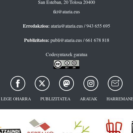
San Esteban, 20 Tolosa 20400
tkt@ataria.eus
Erredakzioa:
ataria@ataria.eus
/ 943 655 695
Publizitatea:
publi@ataria.eus
/ 661 678 818
Codesyntaxek garatua
LEGE OHARRA
PUBLIZITATEA
ARAUAK
HARREMANE