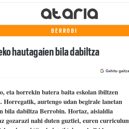
BERROBI
eko hautagaien bila dabiltza
Gehitu gaitz
, eta horrekin batera baita eskolan ibiltzen
. Horregatik, aurtengo udan begirale lanetan
n bila dabiltza Berrobin. Hortaz, aisialdia
iaz gozarazi nahi duten guztiei, euren curriculu