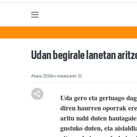
Udan begirale lanetan aritz
Ataria
2016ko maiatzaren 31
Uda gero eta gertuago dago
diren haurren oporrak ere
aritu nahi duten hautagaie
gustuko duten, eta aisiald