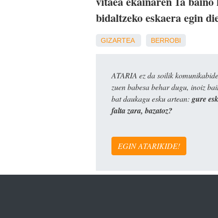
vitaea ekainaren 1a baino
bidaltzeko eskaera egin die
GIZARTEA
BERROBI
ATARIA ez da soilik komunikabide 
zuen babesa behar dugu, inoiz ba
bat daukagu esku artean:
gure es
falta zara, bazatoz?
EGIN ATARIKIDE!