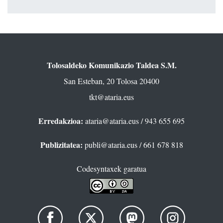
Tolosaldeko Komunikazio Taldea S.M.
San Esteban, 20 Tolosa 20400
tkt@ataria.eus
Erredakzioa:
ataria@ataria.eus
/ 943 655 695
Publizitatea:
publi@ataria.eus
/ 661 678 818
Codesyntaxek garatua