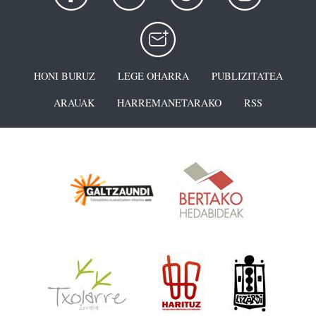
HONI BURUZ
LEGE OHARRA
PUBLIZITATEA
ARAUAK
HARREMANETARAKO
RSS