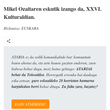
Mikel Ozaitaren eskutik izango da, XXVI.
Kulturaldian.
Hizkuntza:
EUSKARA
ATARIA ez da soilik komunikabide bat: komunitate
baten ahotsa da, eta urte hauen guztien ondoren, zuen
babesa behar dugu, inoiz baino gehiago:
ATARIAk
behar du Tolosaldea
. Horregatik erronka bat daukagu
esku artean:
gure eskualdeko 28 herrietan hamarna
harpidedun berri
behar ditugu.
Zu falta zara, bazatoz?
EGIN ATARIKIDE!