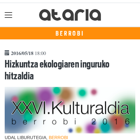
BERROBI
2016/05/18
18:00
Hizkuntza ekologiaren inguruko
hitzaldia
UDAL LIBURUTEGIA,
BERROBI