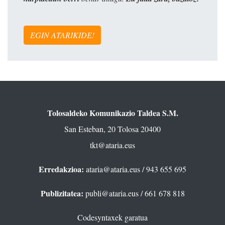
EGIN ATARIKIDE!
Tolosaldeko Komunikazio Taldea S.M.
San Esteban, 20 Tolosa 20400
tkt@ataria.eus
Erredakzioa:
ataria@ataria.eus
/ 943 655 695
Publizitatea:
publi@ataria.eus
/ 661 678 818
Codesyntaxek garatua