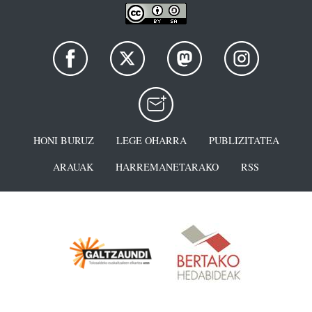
HONI BURUZ
LEGE OHARRA
PUBLIZITATEA
ARAUAK
HARREMANETARAKO
RSS