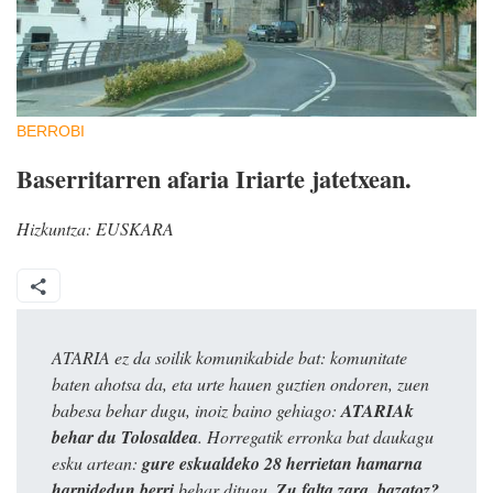
BERROBI
Baserritarren afaria Iriarte jatetxean.
Hizkuntza:
EUSKARA
ATARIA ez da soilik komunikabide bat: komunitate
baten ahotsa da, eta urte hauen guztien ondoren, zuen
babesa behar dugu, inoiz baino gehiago:
ATARIAk
behar du Tolosaldea
. Horregatik erronka bat daukagu
esku artean:
gure eskualdeko 28 herrietan hamarna
harpidedun berri
behar ditugu.
Zu falta zara, bazatoz?