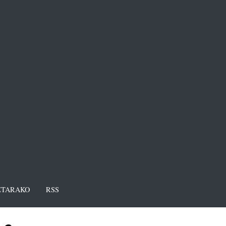
TARAKO
RSS