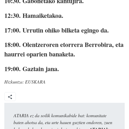
10:30.
Gabonetako kantujira.
12:30.
Hamaiketakoa.
17:00.
Urrutin ohiko bilketa egingo da.
18:00.
Olentzeroren etorrera Berrobira, eta
haurrei oparien banaketa.
19:00.
Gaztain jana.
Hizkuntza:
EUSKARA
ATARIA ez da soilik komunikabide bat: komunitate
baten ahotsa da, eta urte hauen guztien ondoren, zuen