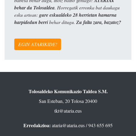
babesa behar dugu, inoiz baino gehiago:
ATARIAk
behar du Tolosaldea
. Horregatik erronka bat daukagu
esku artean:
gure eskualdeko 28 herrietan hamarna
harpidedun berri
behar ditugu.
Zu falta zara, bazatoz?
EGIN ATARIKIDE!
Tolosaldeko Komunikazio Taldea S.M.
San Esteban, 20 Tolosa 20400
tkt@ataria.eus
Erredakzioa:
ataria@ataria.eus
/ 943 655 695