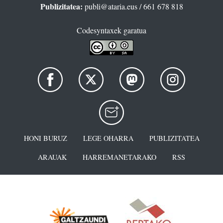
Publizitatea:
publi@ataria.eus
/ 661 678 818
Codesyntaxek garatua
HONI BURUZ
LEGE OHARRA
PUBLIZITATEA
ARAUAK
HARREMANETARAKO
RSS