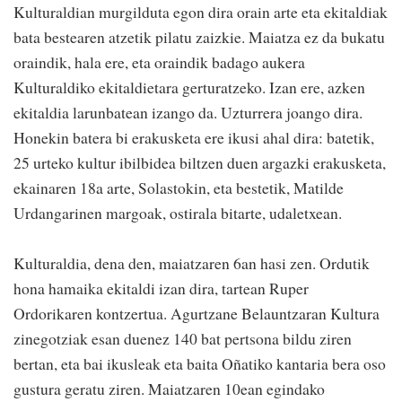
Kulturaldian murgilduta egon dira orain arte eta ekitaldiak
bata bestearen atzetik pilatu zaizkie. Maiatza ez da bukatu
oraindik, hala ere, eta oraindik badago aukera
Kulturaldiko ekitaldietara gerturatzeko. Izan ere, azken
ekitaldia larunbatean izango da. Uzturrera joango dira.
Honekin batera bi erakusketa ere ikusi ahal dira: batetik,
25 urteko kultur ibilbidea biltzen duen argazki erakusketa,
ekainaren 18a arte, Solastokin, eta bestetik, Matilde
Urdangarinen margoak, ostirala bitarte, udaletxean.
Kulturaldia, dena den, maiatzaren 6an hasi zen. Ordutik
hona hamaika ekitaldi izan dira, tartean Ruper
Ordorikaren kontzertua. Agurtzane Belauntzaran Kultura
zinegotziak esan duenez 140 bat pertsona bildu ziren
bertan, eta bai ikusleak eta baita Oñatiko kantaria bera oso
gustura geratu ziren. Maiatzaren 10ean egindako