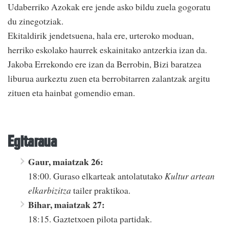
Udaberriko Azokak ere jende asko bildu zuela gogoratu
du zinegotziak.
Ekitaldirik jendetsuena, hala ere, urteroko moduan,
herriko eskolako haurrek eskainitako antzerkia izan da.
Jakoba Errekondo ere izan da Berrobin, Bizi baratzea
liburua aurkeztu zuen eta berrobitarren zalantzak argitu
zituen eta hainbat gomendio eman.
Egitaraua
Gaur, maiatzak 26:
18:00. Guraso elkarteak antolatutako
Kultur artean
elkarbizitza
tailer praktikoa.
Bihar, maiatzak 27:
18:15. Gaztetxoen pilota partidak.