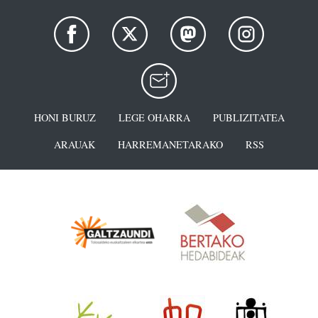
HONI BURUZ
LEGE OHARRA
PUBLIZITATEA
ARAUAK
HARREMANETARAKO
RSS