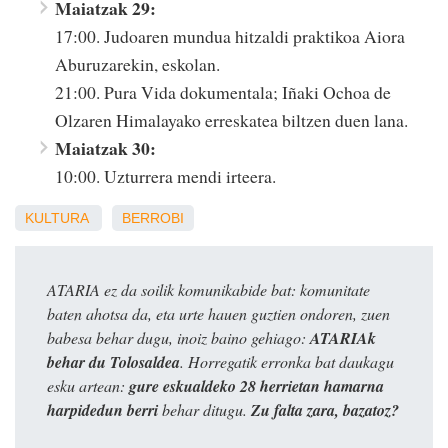
Maiatzak 29:
17:00. Judoaren mundua hitzaldi praktikoa Aiora
Aburuzarekin, eskolan.
21:00. Pura Vida dokumentala; Iñaki Ochoa de
Olzaren Himalayako erreskatea biltzen duen lana.
Maiatzak 30:
10:00. Uzturrera mendi irteera.
KULTURA
BERROBI
ATARIA ez da soilik komunikabide bat: komunitate
baten ahotsa da, eta urte hauen guztien ondoren, zuen
babesa behar dugu, inoiz baino gehiago:
ATARIAk
behar du Tolosaldea
. Horregatik erronka bat daukagu
esku artean:
gure eskualdeko 28 herrietan hamarna
harpidedun berri
behar ditugu.
Zu falta zara, bazatoz?