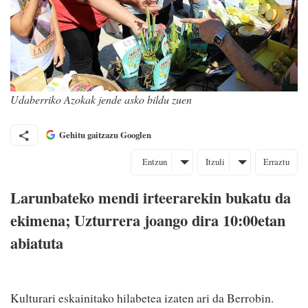
Udaberriko Azokak jende asko bildu zuen
Gehitu gaitzazu Googlen
Entzun
Itzuli
Erraztu
Larunbateko mendi irteerarekin bukatu da
ekimena; Uzturrera joango dira 10:00etan
abiatuta
Kulturari eskainitako hilabetea izaten ari da Berrobin.