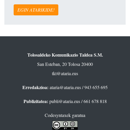
EGIN ATARIKIDE!
Tolosaldeko Komunikazio Taldea S.M.
San Esteban, 20 Tolosa 20400
tkt@ataria.eus
Erredakzioa:
ataria@ataria.eus
/ 943 655 695
Publizitatea:
publi@ataria.eus
/ 661 678 818
Codesyntaxek garatua