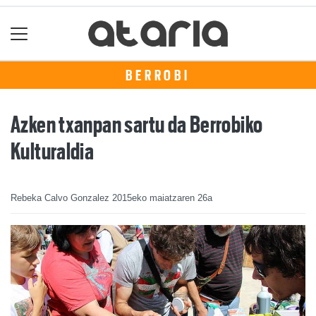
BERROBI
Azken txanpan sartu da Berrobiko
Kulturaldia
Rebeka Calvo Gonzalez
2015eko maiatzaren 26a