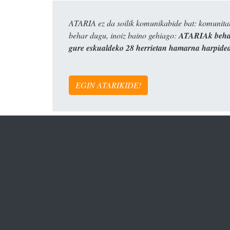
ATARIA ez da soilik komunikabide bat: komunitat
behar dugu, inoiz baino gehiago:
ATARIAk behar
gure eskualdeko 28 herrietan hamarna harpide
EGIN ATARIKIDE!