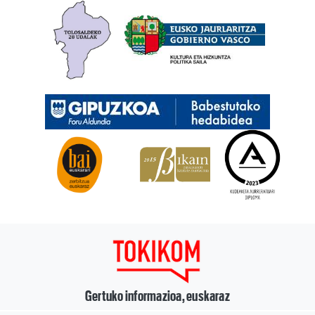
Gertuko informazioa, euskaraz