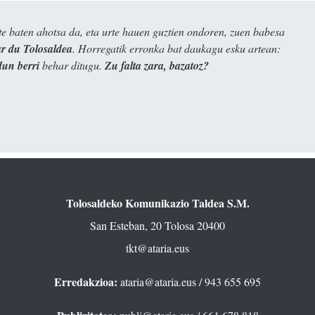
e baten ahotsa da, eta urte hauen guztien ondoren, zuen babesa
 du Tolosaldea
. Horregatik erronka bat daukagu esku artean:
dun berri
behar ditugu.
Zu falta zara, bazatoz?
Tolosaldeko Komunikazio Taldea S.M.
San Esteban, 20 Tolosa 20400
tkt@ataria.eus
Erredakzioa:
ataria@ataria.eus
/ 943 655 695