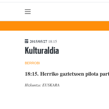
2015/05/27
18:15
Kulturaldia
BERROBI
18:15.
Herriko gaztetxoen pilota par
Hizkuntza:
EUSKARA