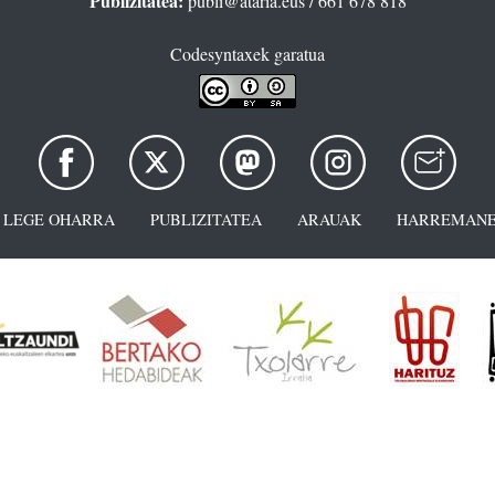
Publizitatea:
publi@ataria.eus
/ 661 678 818
Codesyntaxek garatua
LEGE OHARRA
PUBLIZITATEA
ARAUAK
HARREMANE