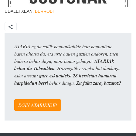
UDALETXEAN,
BERROBI
ATARIA ez da soilik komunikabide bat: komunitate
baten ahotsa da, eta urte hauen guztien ondoren, zuen
babesa behar dugu, inoiz baino gehiago:
ATARIAk
behar du Tolosaldea
. Horregatik erronka bat daukagu
esku artean:
gure eskualdeko 28 herrietan hamarna
harpidedun berri
behar ditugu.
Zu falta zara, bazatoz?
EGIN ATARIKIDE!