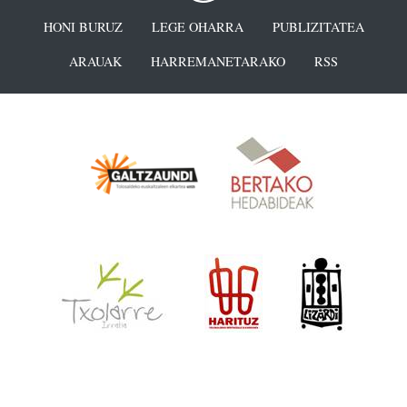
HONI BURUZ
LEGE OHARRA
PUBLIZITATEA
ARAUAK
HARREMANETARAKO
RSS