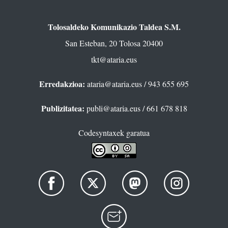
Tolosaldeko Komunikazio Taldea S.M.
San Esteban, 20 Tolosa 20400
tkt@ataria.eus
Erredakzioa:
ataria@ataria.eus
/ 943 655 695
Publizitatea:
publi@ataria.eus
/ 661 678 818
Codesyntaxek garatua