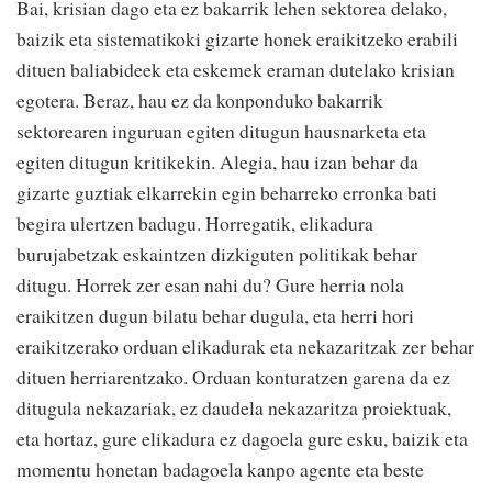
Bai, krisian dago eta ez bakarrik lehen sektorea delako,
baizik eta sistematikoki gizarte honek eraikitzeko erabili
dituen baliabideek eta eskemek eraman dutelako krisian
egotera. Beraz, hau ez da konponduko bakarrik
sektorearen inguruan egiten ditugun hausnarketa eta
egiten ditugun kritikekin. Alegia, hau izan behar da
gizarte guztiak elkarrekin egin beharreko erronka bati
begira ulertzen badugu. Horregatik, elikadura
burujabetzak eskaintzen dizkiguten politikak behar
ditugu. Horrek zer esan nahi du? Gure herria nola
eraikitzen dugun bilatu behar dugula, eta herri hori
eraikitzerako orduan elikadurak eta nekazaritzak zer behar
dituen herriarentzako. Orduan konturatzen garena da ez
ditugula nekazariak, ez daudela nekazaritza proiektuak,
eta hortaz, gure elikadura ez dagoela gure esku, baizik eta
momentu honetan badagoela kanpo agente eta beste