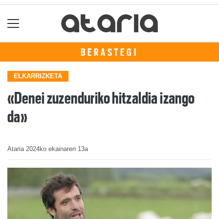
BERASTEGI
ELKARRIZKETA
«Denei zuzenduriko hitzaldia izango
da»
Ataria
2024ko ekainaren 13a