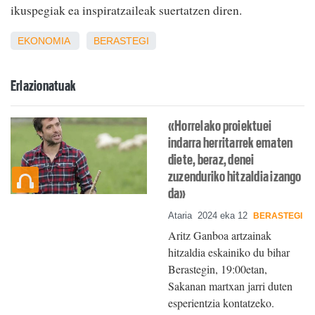
ikuspegiak ea inspiratzaileak suertatzen diren.
EKONOMIA
BERASTEGI
Erlazionatuak
«Horrelako proiektuei
indarra herritarrek ematen
diete, beraz, denei
zuzenduriko hitzaldia izango
da»
Ataria
2024 eka 12
BERASTEGI
Aritz Ganboa artzainak
hitzaldia eskainiko du bihar
Berastegin, 19:00etan,
Sakanan martxan jarri duten
esperientzia kontatzeko.