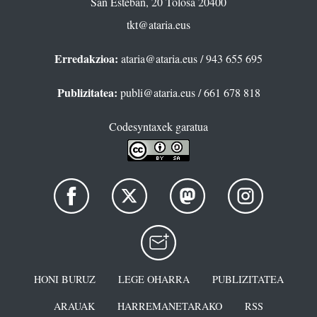
San Esteban, 20 Tolosa 20400
tkt@ataria.eus
Erredakzioa:
ataria@ataria.eus
/ 943 655 695
Publizitatea:
publi@ataria.eus
/ 661 678 818
Codesyntaxek garatua
HONI BURUZ
LEGE OHARRA
PUBLIZITATEA
ARAUAK
HARREMANETARAKO
RSS