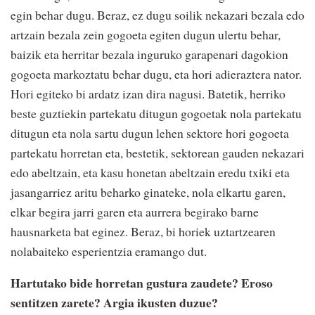
egin behar dugu. Beraz, ez dugu soilik nekazari bezala edo
artzain bezala zein gogoeta egiten dugun ulertu behar,
baizik eta herritar bezala inguruko garapenari dagokion
gogoeta markoztatu behar dugu, eta hori adieraztera nator.
Hori egiteko bi ardatz izan dira nagusi. Batetik, herriko
beste guztiekin partekatu ditugun gogoetak nola partekatu
ditugun eta nola sartu dugun lehen sektore hori gogoeta
partekatu horretan eta, bestetik, sektorean gauden nekazari
edo abeltzain, eta kasu honetan abeltzain eredu txiki eta
jasangarriez aritu beharko ginateke, nola elkartu garen,
elkar begira jarri garen eta aurrera begirako barne
hausnarketa bat eginez. Beraz, bi horiek uztartzearen
nolabaiteko esperientzia eramango dut.
Hartutako bide horretan gustura zaudete? Eroso
sentitzen zarete? Argia ikusten duzue?