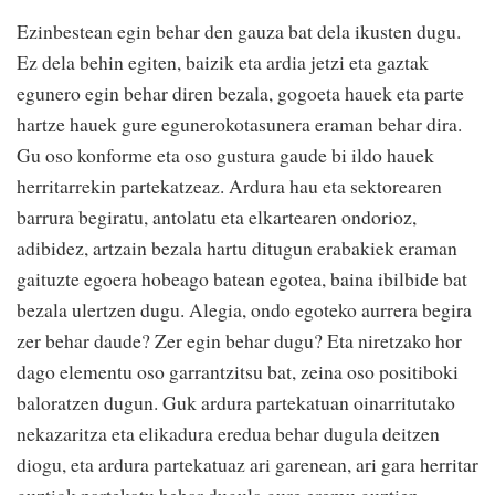
Ezinbestean egin behar den gauza bat dela ikusten dugu.
Ez dela behin egiten, baizik eta ardia jetzi eta gaztak
egunero egin behar diren bezala, gogoeta hauek eta parte
hartze hauek gure egunerokotasunera eraman behar dira.
Gu oso konforme eta oso gustura gaude bi ildo hauek
herritarrekin partekatzeaz. Ardura hau eta sektorearen
barrura begiratu, antolatu eta elkartearen ondorioz,
adibidez, artzain bezala hartu ditugun erabakiek eraman
gaituzte egoera hobeago batean egotea, baina ibilbide bat
bezala ulertzen dugu. Alegia, ondo egoteko aurrera begira
zer behar daude? Zer egin behar dugu? Eta niretzako hor
dago elementu oso garrantzitsu bat, zeina oso positiboki
baloratzen dugun. Guk ardura partekatuan oinarritutako
nekazaritza eta elikadura eredua behar dugula deitzen
diogu, eta ardura partekatuaz ari garenean, ari gara herritar
guztiok partekatu behar dugula gure eremu guztien