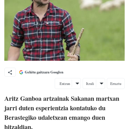
Gehitu gaitzazu Googlen
Entzun
Itzuli
Erraztu
Aritz Ganboa artzainak Sakanan martxan
jarri duten esperientzia kontatuko du
Berastegiko udaletxean emango duen
hitzaldian.