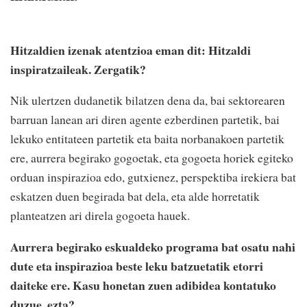
Hitzaldien izenak atentzioa eman dit: Hitzaldi
inspiratzaileak. Zergatik?
Nik ulertzen dudanetik bilatzen dena da, bai sektorearen
barruan lanean ari diren agente ezberdinen partetik, bai
lekuko entitateen partetik eta baita norbanakoen partetik
ere, aurrera begirako gogoetak, eta gogoeta horiek egiteko
orduan inspirazioa edo, gutxienez, perspektiba irekiera bat
eskatzen duen begirada bat dela, eta alde horretatik
planteatzen ari direla gogoeta hauek.
Aurrera begirako eskualdeko programa bat osatu nahi
dute eta inspirazioa beste leku batzuetatik etorri
daiteke ere. Kasu honetan zuen adibidea kontatuko
duzue, ezta?