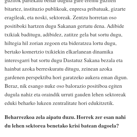
bitartez, instituzio publikoak, enpresa pribatuak, gizarte
eragileak, eta noski, sektoreak. Zentzu horretan oso
positiboki hartzen dugu Sakanan gertatu dena. Adibide
txikiak baditugu, adibidez, zatitze gela bat sortu dugu,
hiltegia hil zorian zegoen eta bideratzea lortu dugu,
bertako komertzio txikiekin elkarlanean dinamika
interesgarri bat sortu dugu Dastatuz Sakana bezala eta
hainbat azoka berreskuratu ditugu, zeinean azoka
gardenen perspektiba hori garatzeko aukera eman digun.
Beraz, nik esango nuke oso balorazio positiboa egiten
dugula nahiz eta oraindik urruti gauden lehen sektoreak
eduki beharko lukeen zentralitate hori edukitzetik.
Beharrezkoa zela aipatu duzu. Horrek zer esan nahi
du lehen sektorea benetako krisi batean dagoela?