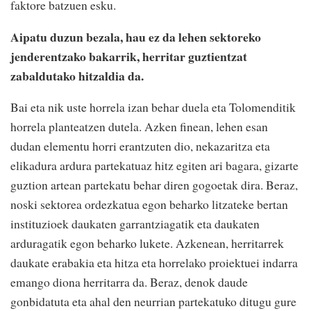
faktore batzuen esku.
Aipatu duzun bezala, hau ez da lehen sektoreko
jenderentzako bakarrik, herritar guztientzat
zabaldutako hitzaldia da.
Bai eta nik uste horrela izan behar duela eta Tolomenditik
horrela planteatzen dutela. Azken finean, lehen esan
dudan elementu horri erantzuten dio, nekazaritza eta
elikadura ardura partekatuaz hitz egiten ari bagara, gizarte
guztion artean partekatu behar diren gogoetak dira. Beraz,
noski sektorea ordezkatua egon beharko litzateke bertan
instituzioek daukaten garrantziagatik eta daukaten
arduragatik egon beharko lukete. Azkenean, herritarrek
daukate erabakia eta hitza eta horrelako proiektuei indarra
emango diona herritarra da. Beraz, denok daude
gonbidatuta eta ahal den neurrian partekatuko ditugu gure