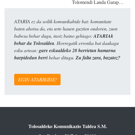
Tolomendi Landa Garap…
ATARIA ez da soilik komunikabide bat: komunitate
baten ahotsa da, eta urte hauen guztien ondoren, zuen
babesa behar dugu, inoiz baino gehiago:
ATARIAk
behar du Tolosaldea
. Horregatik erronka bat daukagu
esku artean:
gure eskualdeko 28 herrietan hamarna
harpidedun berri
behar ditugu.
Zu falta zara, bazatoz?
EGIN ATARIKIDE!
Tolosaldeko Komunikazio Taldea S.M.