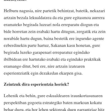
Helburu nagusia, nire partetik behintzat, batetik, nekazari
artzain bezala lekualdatzea da eta gure egitasmoa aurrera
eramateko begirada luzeari nola erreparatu diogun eta
bide horretan zein erabaki hartu ditugun, zergatik eta zein
norabide hartu dugun, baina bestetik ere inguruko agente
ezberdinekin parte hartuz, Sakanan kasu honetan, gure
begirada luzeko garapenari erreparatuz egindako
ibilbidean ere hartutako erabaki eta egindako praktikak
eramango ditut, beti ere, nire artzain izatearen
esperientziatik egin dezakedan ekarpen gisa.
Zeintzuk dira esperientzia horiek?
Lehenik eta behin, gure eskualdearen iraunkortasunaren
perspektiban gogoeta estrategiko baten markoan kokatu
behar dugu, eta hor lehen sektoreak duen garrantziaz hitz