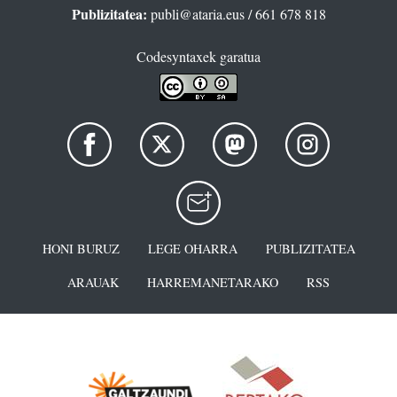
Publizitatea:
publi@ataria.eus
/ 661 678 818
Codesyntaxek garatua
HONI BURUZ
LEGE OHARRA
PUBLIZITATEA
ARAUAK
HARREMANETARAKO
RSS