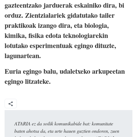
gazteentzako jarduerak eskainiko dira, bi
orduz. Zientzialariek gidatutako tailer
praktikoak izango dira, eta biologia,
kimika, fisika edota teknologiarekin
lotutako esperimentuak egingo dituzte,
lagunartean.
Euria egingo balu, udaletxeko arkupeetan
egingo litzateke.
ATARIA ez da soilik komunikabide bat: komunitate
baten ahotsa da, eta urte hauen guztien ondoren, zuen