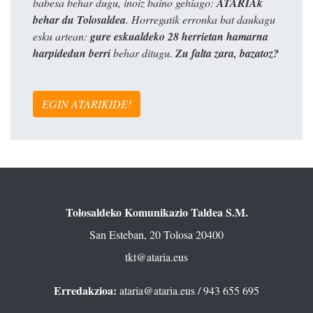
babesa behar dugu, inoiz baino gehiago:
ATARIAk
behar du Tolosaldea
. Horregatik erronka bat daukagu
esku artean:
gure eskualdeko 28 herrietan hamarna
harpidedun berri
behar ditugu.
Zu falta zara, bazatoz?
EGIN ATARIKIDE!
Tolosaldeko Komunikazio Taldea S.M.
San Esteban, 20 Tolosa 20400
tkt@ataria.eus
Erredakzioa:
ataria@ataria.eus
/ 943 655 695