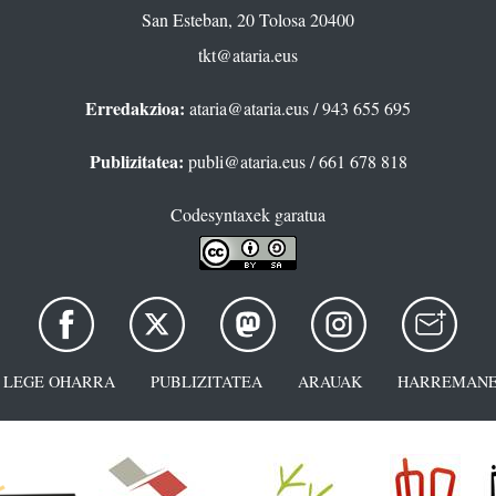
San Esteban, 20 Tolosa 20400
tkt@ataria.eus
Erredakzioa:
ataria@ataria.eus
/ 943 655 695
Publizitatea:
publi@ataria.eus
/ 661 678 818
Codesyntaxek garatua
LEGE OHARRA
PUBLIZITATEA
ARAUAK
HARREMANE