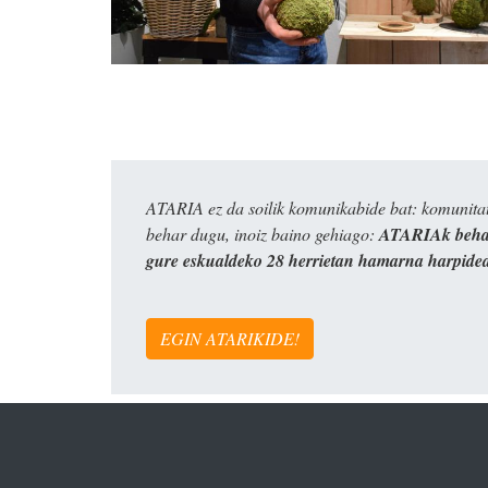
ATARIA ez da soilik komunikabide bat: komunitat
behar dugu, inoiz baino gehiago:
ATARIAk behar
gure eskualdeko 28 herrietan hamarna harpide
EGIN ATARIKIDE!