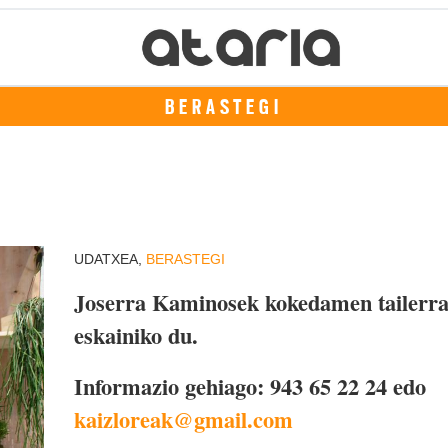
BERASTEGI
UDATXEA,
BERASTEGI
Joserra Kaminosek kokedamen tailerr
eskainiko du.
Informazio gehiago: 943 65 22 24 edo
kaizloreak@gmail.com