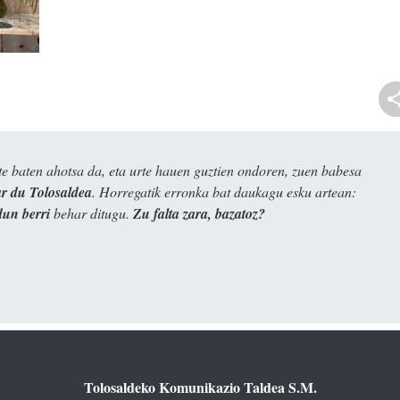
e baten ahotsa da, eta urte hauen guztien ondoren, zuen babesa
 du Tolosaldea
. Horregatik erronka bat daukagu esku artean:
dun berri
behar ditugu.
Zu falta zara, bazatoz?
Tolosaldeko Komunikazio Taldea S.M.