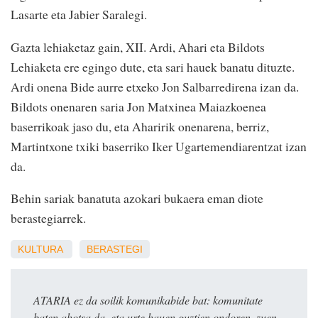
Lasarte eta Jabier Saralegi.
Gazta lehiaketaz gain, XII. Ardi, Ahari eta Bildots
Lehiaketa ere egingo dute, eta sari hauek banatu dituzte.
Ardi onena Bide aurre etxeko Jon Salbarredirena izan da.
Bildots onenaren saria Jon Matxinea Maiazkoenea
baserrikoak jaso du, eta Aharirik onenarena, berriz,
Martintxone txiki baserriko Iker Ugartemendiarentzat izan
da.
Behin sariak banatuta azokari bukaera eman diote
berastegiarrek.
KULTURA
BERASTEGI
ATARIA ez da soilik komunikabide bat: komunitate
baten ahotsa da, eta urte hauen guztien ondoren, zuen