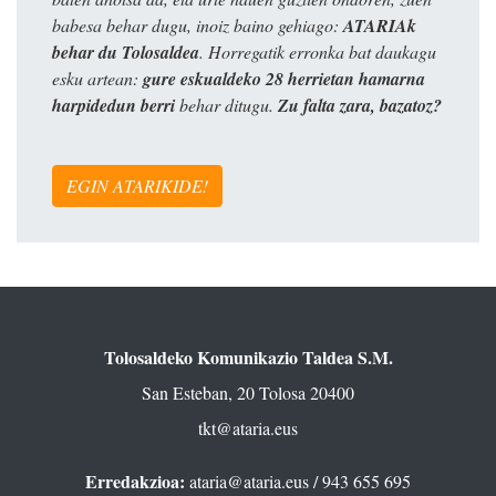
babesa behar dugu, inoiz baino gehiago:
ATARIAk
behar du Tolosaldea
. Horregatik erronka bat daukagu
esku artean:
gure eskualdeko 28 herrietan hamarna
harpidedun berri
behar ditugu.
Zu falta zara, bazatoz?
EGIN ATARIKIDE!
Tolosaldeko Komunikazio Taldea S.M.
San Esteban, 20 Tolosa 20400
tkt@ataria.eus
Erredakzioa:
ataria@ataria.eus
/ 943 655 695