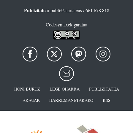
Publizitatea:
publi@ataria.eus
/ 661 678 818
Codesyntaxek garatua
HONI BURUZ
LEGE OHARRA
PUBLIZITATEA
ARAUAK
HARREMANETARAKO
RSS