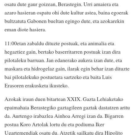
osatu dute gaur goizean, Berastegin. Urri amaiera eta
azaro hasieran ospatu ohi dute kultur astea, baina egoerak
bultzatuta Gabonen bueltan egingo dute, eta azokarekin
eman diote hasiera.
11:00etan zabaldu dituzte postuak, eta animalia eta
hegaztiez gain, bertako baserritarren postuak izan dira
pilotaleku barruan. Jan edanerako aukera izan dute, eta
maskara eta hidrogelaz gain, ilarak egin behar izan dituzte
bai pilotalekuko postuetara sartzeko eta baita Luis
Erasoren erakusketa ikusteko.
Azokak iraun duen bitartean XXIX. Gazta Lehiaketako
epaimahaia Berastegiko gaztagileen gaztak dastatzen aritu
da. Aurtengo irabazlea Ainhoa Arregi izan da. Bigarren
postua Koro Artolak lortu du eta podiuma Iker
Ugartemendiak osatu du. Atzetik sailkatu dira Hipolito