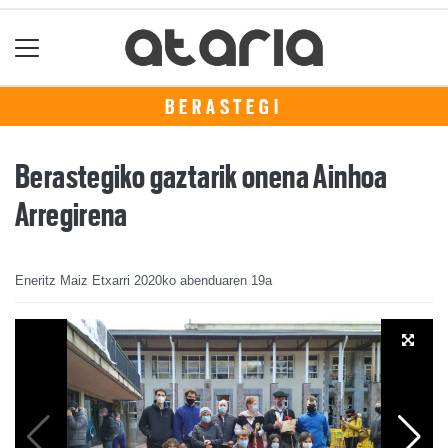
BERASTEGI
Berastegiko gaztarik onena Ainhoa
Arregirena
Eneritz Maiz Etxarri
2020ko abenduaren 19a