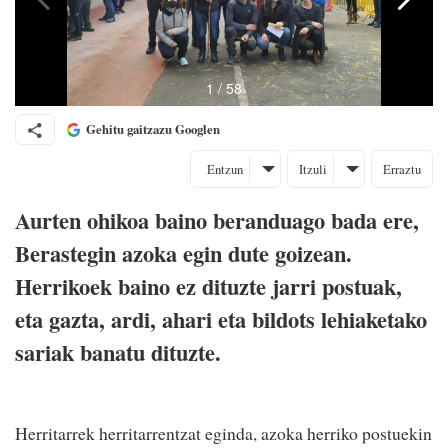
Gehitu gaitzazu Googlen
Entzun
Itzuli
Erraztu
Aurten ohikoa baino beranduago bada ere,
Berastegin azoka egin dute goizean.
Herrikoek baino ez dituzte jarri postuak,
eta gazta, ardi, ahari eta bildots lehiaketako
sariak banatu dituzte.
Herritarrek herritarrentzat eginda, azoka herriko postuekin