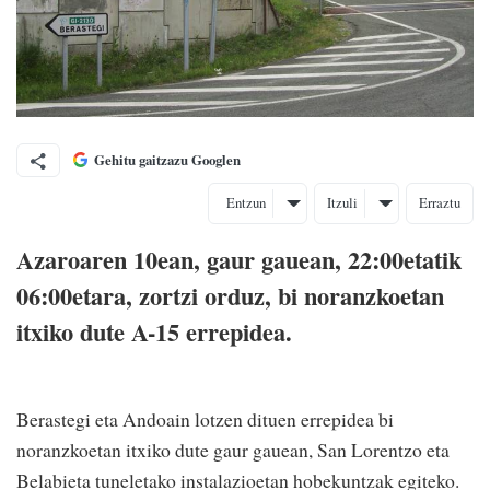
Gehitu gaitzazu Googlen
Entzun
Itzuli
Erraztu
Azaroaren 10ean, gaur gauean, 22:00etatik
06:00etara, zortzi orduz, bi noranzkoetan
itxiko dute A-15 errepidea.
Berastegi eta Andoain lotzen dituen errepidea bi
noranzkoetan itxiko dute gaur gauean, San Lorentzo eta
Belabieta tuneletako instalazioetan hobekuntzak egiteko.