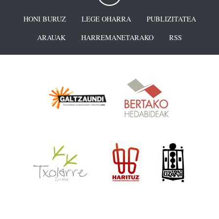
HONI BURUZ
LEGE OHARRA
PUBLIZITATEA
ARAUAK
HARREMANETARAKO
RSS