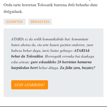
Ordu tarte horretan Tolosatik barrena ibili beharko dute
ibilgailuek.
GIZARTEA
BERASTEGI
ATARIA ez da soilik komunikabide bat: komunitate
baten ahotsa da, eta urte hauen guztien ondoren, zuen
babesa behar dugu, inoiz baino gehiago:
ATARIAk
behar du Tolosaldea
. Horregatik erronka bat daukagu
esku artean:
gure eskualdeko 28 herrietan hamarna
harpidedun berri
behar ditugu.
Zu falta zara, bazatoz?
EGIN ATARIKIDE!