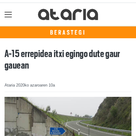
BERASTEGI
A-15 errepidea itxi egingo dute gaur
gauean
Ataria
2020ko azaroaren 10a