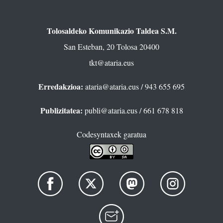
Tolosaldeko Komunikazio Taldea S.M.
San Esteban, 20 Tolosa 20400
tkt@ataria.eus
Erredakzioa:
ataria@ataria.eus
/ 943 655 695
Publizitatea:
publi@ataria.eus
/ 661 678 818
Codesyntaxek garatua