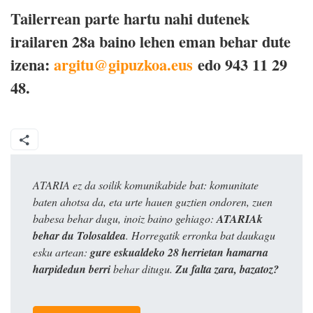
Tailerrean parte hartu nahi dutenek
irailaren 28a baino lehen eman behar dute
izena:
argitu@gipuzkoa.eus
edo 943 11 29
48.
ATARIA ez da soilik komunikabide bat: komunitate
baten ahotsa da, eta urte hauen guztien ondoren, zuen
babesa behar dugu, inoiz baino gehiago:
ATARIAk
behar du Tolosaldea
. Horregatik erronka bat daukagu
esku artean:
gure eskualdeko 28 herrietan hamarna
harpidedun berri
behar ditugu.
Zu falta zara, bazatoz?