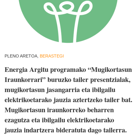
PLENO ARETOA,
BERASTEGI
Energia Argitu programako “Mugikortasun
Iraunkorrari” buruzko tailer presentzialak,
mugikortasun jasangarria eta ibilgailu
elektrikoetarako jauzia aztertzeko tailer bat.
Mugikortasun iraunkorreko beharren
ezagutza eta ibilgailu elektrikoetarako
jauzia indartzera bideratuta dago tailerra.