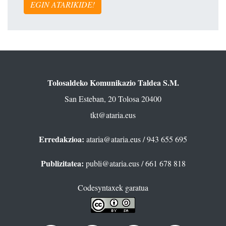
EGIN ATARIKIDE!
Tolosaldeko Komunikazio Taldea S.M.
San Esteban, 20 Tolosa 20400
tkt@ataria.eus
Erredakzioa:
ataria@ataria.eus
/ 943 655 695
Publizitatea:
publi@ataria.eus
/ 661 678 818
Codesyntaxek garatua