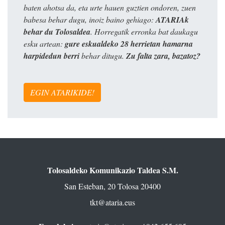
baten ahotsa da, eta urte hauen guztien ondoren, zuen
babesa behar dugu, inoiz baino gehiago:
ATARIAk
behar du Tolosaldea
. Horregatik erronka bat daukagu
esku artean:
gure eskualdeko 28 herrietan hamarna
harpidedun berri
behar ditugu.
Zu falta zara, bazatoz?
EGIN ATARIKIDE!
Tolosaldeko Komunikazio Taldea S.M.
San Esteban, 20 Tolosa 20400
tkt@ataria.eus