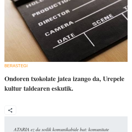
BERASTEGI
Ondoren txokolate jatea izango da, Urepele
kultur taldearen eskutik.
ATARIA ez da soilik komunikabide bat: komunitate