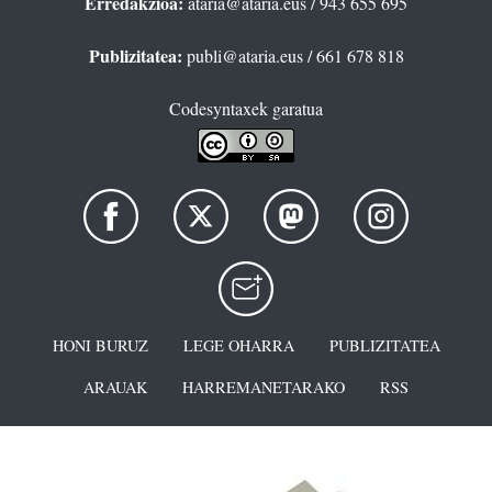
Erredakzioa:
ataria@ataria.eus
/ 943 655 695
Publizitatea:
publi@ataria.eus
/ 661 678 818
Codesyntaxek garatua
HONI BURUZ
LEGE OHARRA
PUBLIZITATEA
ARAUAK
HARREMANETARAKO
RSS