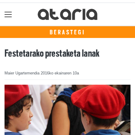
BERASTEGI
Festetarako prestaketa lanak
Maier Ugartemendia
2016ko ekainaren 10a