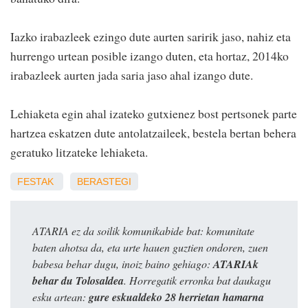
Iazko irabazleek ezingo dute aurten saririk jaso, nahiz eta
hurrengo urtean posible izango duten, eta hortaz, 2014ko
irabazleek aurten jada saria jaso ahal izango dute.
Lehiaketa egin ahal izateko gutxienez bost pertsonek parte
hartzea eskatzen dute antolatzaileek, bestela bertan behera
geratuko litzateke lehiaketa.
FESTAK
BERASTEGI
ATARIA ez da soilik komunikabide bat: komunitate
baten ahotsa da, eta urte hauen guztien ondoren, zuen
babesa behar dugu, inoiz baino gehiago:
ATARIAk
behar du Tolosaldea
. Horregatik erronka bat daukagu
esku artean:
gure eskualdeko 28 herrietan hamarna