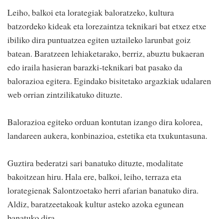
Leiho, balkoi eta lorategiak baloratzeko, kultura
batzordeko kideak eta lorezaintza teknikari bat etxez etxe
ibiliko dira puntuatzea egiten uztaileko larunbat goiz
batean. Baratzeen lehiaketarako, berriz, abuztu bukaeran
edo iraila hasieran barazki-teknikari bat pasako da
balorazioa egitera. Egindako bisitetako argazkiak udalaren
web orrian zintzilikatuko dituzte.
Balorazioa egiteko orduan kontutan izango dira kolorea,
landareen aukera, konbinazioa, estetika eta txukuntasuna.
Guztira bederatzi sari banatuko dituzte, modalitate
bakoitzean hiru. Hala ere, balkoi, leiho, terraza eta
lorategienak Salontzoetako herri afarian banatuko dira.
Aldiz, baratzeetakoak kultur asteko azoka egunean
banatuko dira.