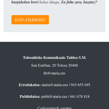
harpidedun berri
behar ditugu.
Zu falta zara, bazatoz?
EGIN ATARIKIDE!
Tolosaldeko Komunikazio Taldea S.M.
San Esteban, 20 Tolosa 20400
tkt@ataria.eus
Erredakzioa:
ataria@ataria.eus
/ 943 655 695
Publizitatea:
publi@ataria.eus
/ 661 678 818
Codesyntaxek garatua