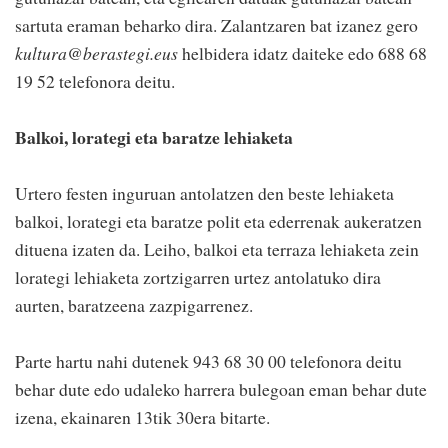
sartuta eraman beharko dira. Zalantzaren bat izanez gero
kultura@berastegi.eus
helbidera idatz daiteke edo 688 68
19 52 telefonora deitu.
Balkoi, lorategi eta baratze lehiaketa
Urtero festen inguruan antolatzen den beste lehiaketa
balkoi, lorategi eta baratze polit eta ederrenak aukeratzen
dituena izaten da. Leiho, balkoi eta terraza lehiaketa zein
lorategi lehiaketa zortzigarren urtez antolatuko dira
aurten, baratzeena zazpigarrenez.
Parte hartu nahi dutenek 943 68 30 00 telefonora deitu
behar dute edo udaleko harrera bulegoan eman behar dute
izena, ekainaren 13tik 30era bitarte.