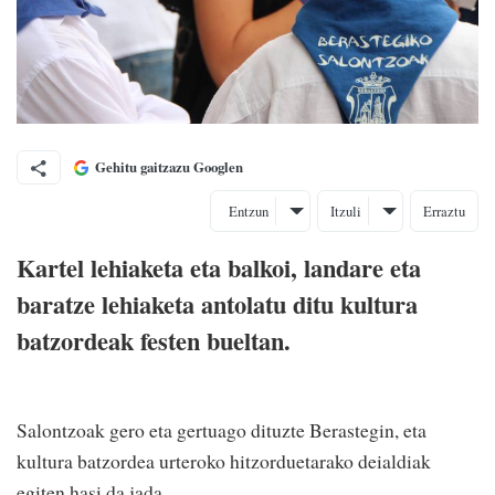
Gehitu gaitzazu Googlen
Entzun
Itzuli
Erraztu
Kartel lehiaketa eta balkoi, landare eta
baratze lehiaketa antolatu ditu kultura
batzordeak festen bueltan.
Salontzoak gero eta gertuago dituzte Berastegin, eta
kultura batzordea urteroko hitzorduetarako deialdiak
egiten hasi da jada.