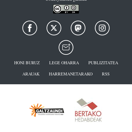
HONI BURUZ
LEGE OHARRA
PUBLIZITATEA
ARAUAK
HARREMANETARAKO
RSS