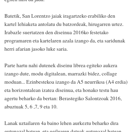
Batetik, San Lorentzo jaiak iragartzeko erabiliko den
kartel lehiaketa antolatu du batzordeak, hirugarren urtez.
Irabazle suertatzen den diseinua 2016ko festetako
programaren eta kartelaren azala izango da, eta saridunak
herri afarian jasoko luke saria.
Parte hartu nahi dutenek diseinu librea egiteko aukera
izango dute, modu digitalean, marrazki bidez, collage
moduan... Ezinbestekoa izango da A5 neurrikoa (A4 erdia)
eta horizontalean izatea diseinua, eta honako testu hau
agertu beharko da bertan: Berastegiko Salontzoak 2016,
abuztuak 5, 6 ,7, 9 eta 10.
Lanak uztailaren 4a baino lehen aurkeztu beharko dira
gutunazal batean, eta egilearen datuak gutunazal batean